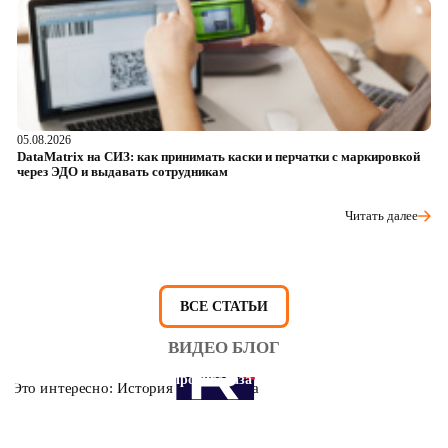
05.08.2026
04
DataMatrix на СИЗ: как принимать каски и перчатки с маркировкой
Ш
через ЭДО и выдавать сотрудникам
ра
Читать далее
ВСЕ СТАТЬИ
ВИДЕО БЛОГ
Это интересно: История противогаза