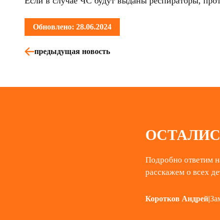
Если в случае ЧС будут выданы респираторы, прот
Обновлено: 28.06.2024
предыдущая новость
ОСТАЛИС
Подробно ответим н
расскажем о всех де
Коротков Андрей
|
За