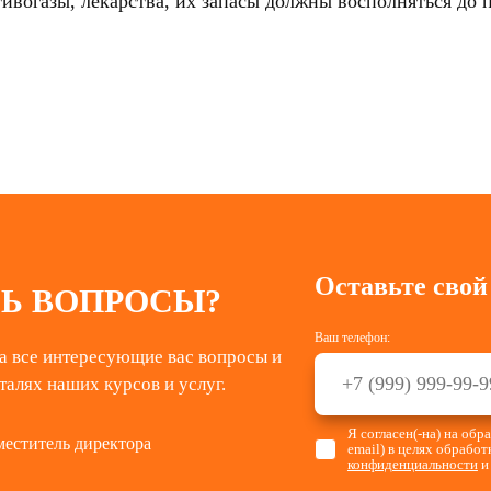
ивогазы, лекарства, их запасы должны восполняться до 
Оставьте свой
Ь ВОПРОСЫ?
Ваш телефон:
а все интересующие вас вопросы и
талях наших курсов и услуг.
Я согласен(-на) на об
меститель директора
email) в целях обрабо
конфиденциальности
и