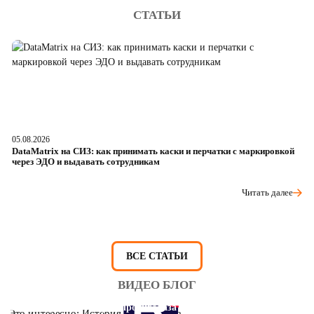
СТАТЬИ
05.08.2026
04
DataMatrix на СИЗ: как принимать каски и перчатки с маркировкой
Ш
через ЭДО и выдавать сотрудникам
ра
Читать далее
ВСЕ СТАТЬИ
ВИДЕО БЛОГ
Это интересно: История противогаза