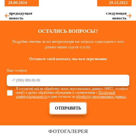
28.06.2024
29.12.2022
предыдущая
следующая
новость
новость
ОСТАЛИСЬ ВОПРОСЫ?
Подробно ответим на все интересующие вас вопросы и расскажем о всех
деталях наших курсов и услуг.
Оставьте свой контакт, мы вам перезвоним
Ваш телефон:
Я согласен(-на) на обработку моих персональных данных (ФИО, телефон,
email) в целях обработки обращения в соответствии с
Политикой
конфиденциальности
и даю согласие на
обработку персональных данных
.
ОТПРАВИТЬ
ФОТОГАЛЕРЕЯ