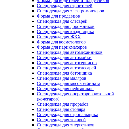
Форма для водителей и погрузчиков
Спецодежда для строителей
Спецодежда для электромонтеров
Форма для продавцов
Спецодежда для слесарей
Спецодежда для дорожников
Спецодежда для кладовщика
Спецодежда для ЖКХ
Форма для косметологов
Форма для парикмахеров
Спецодежда для автомеханников
Спецодежда для автомойки
Спецодежда для автосервисов
Спецодежда для автослесарей
Спецодежда для бетонщика
Спецодежда для маляров
Спецодежда для мясокомбината
Спецодежда для нефтяников
Спецодежда для операторов котельной
(кочегаров)
Спецодежда для прорабов
Спецодежда для столяра
Спецодежда для стропальщика
Спецодежда для токарей
Спецодежда для энергетиков