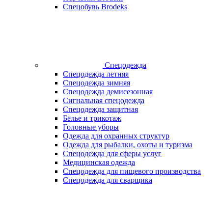
Спецобувь Brodeks
Спецодежда
Спецодежда летняя
Спецодежда зимняя
Спецодежда демисезонная
Сигнальная спецодежда
Спецодежда защитная
Белье и трикотаж
Головные уборы
Одежда для охранных структур
Одежда для рыбалки, охоты и туризма
Спецодежда для сферы услуг
Медицинская одежда
Спецодежда для пищевого производства
Спецодежда для сварщика