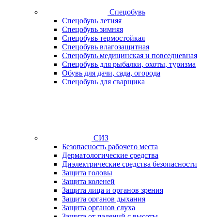
Спецобувь
Спецобувь летняя
Спецобувь зимняя
Спецобувь термостойкая
Спецобувь влагозащитная
Спецобувь медицинская и повседневная
Спецобувь для рыбалки, охоты, туризма
Обувь для дачи, сада, огорода
Спецобувь для сварщика
СИЗ
Безопасность рабочего места
Дерматологические средства
Диэлектрические средства безопасности
Защита головы
Защита коленей
Защита лица и органов зрения
Защита органов дыхания
Защита органов слуха
Защита от падений с высоты