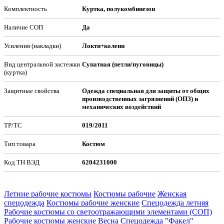
Комплектность
Куртка, полукомбинезон
Наличие СОП
Да
Усиления (накладки)
Локти+колени
Вид центральной застежки
Супатная (петли/пуговицы)
(куртка)
Защитные свойства
Одежда специальная для защиты от общих
производственных загрязнений (ОПЗ) и
механических воздействий
ТР/ТС
019/2011
Тип товара
Костюм
Код ТН ВЭД
6204231000
Летние рабочие костюмы
Костюмы рабочие
Женская
спецодежда
Костюмы рабочие женские
Спецодежда летняя
Рабочие костюмы со светоотражающими элементами (СОП)
Рабочие костюмы женские Весна
Спецодежда "Факел"