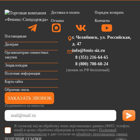
Доставка и оплата
Порядок возврата
Отзывы
Контакты
Поставщикам
г. Челябинск, ул. Российская,
д. 47
Дилерам
info@fenix-siz.ru
Организаторам совместных
закупок
8 (351) 216-64-65
8 (800) 700-60-24
Энциклопедия
(звонок по РФ бесплатный)
Полезная информация
Карта сайта
Обратная связь
ЗАКАЗАТЬ ЗВОНОК
Подпишитесь на новости
Я согласен(-на) на обработку моих персональных данных (ФИО, телефон,
email) в целях обработки обращения в соответствии с
Политикой
конфиденциальности
и даю согласие на
обработку персональных данных
.
ПОЛЕЗНЫЕ ССЫЛКИ