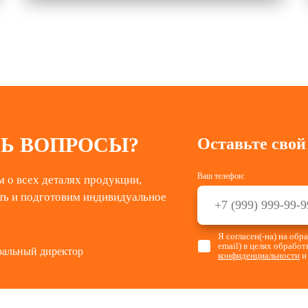
Ь ВОПРОСЫ?
Оставьте свой
Ваш телефон:
 о всех деталях продукции,
ть и подготовим индивидуальное
Я согласен(-на) на об
email) в целях обрабо
ральный директор
конфиденциальности
и