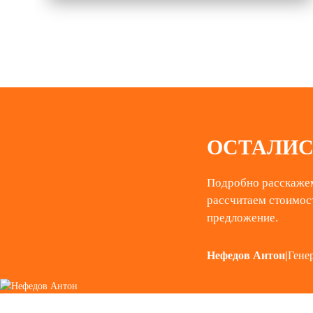
ОСТАЛИС
Подробно расскажем
рассчитаем стоимос
предложение.
Нефедов Антон
|
Гене