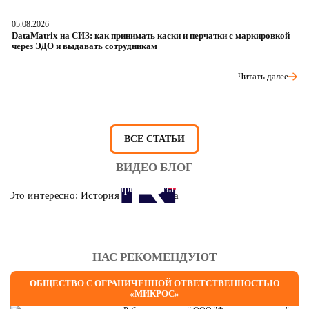
05.08.2026
04
DataMatrix на СИЗ: как принимать каски и перчатки с маркировкой
Ш
через ЭДО и выдавать сотрудникам
ра
Читать далее
ВСЕ СТАТЬИ
ВИДЕО БЛОГ
Это интересно: История противогаза
НАС РЕКОМЕНДУЮТ
ОБЩЕСТВО С ОГРАНИЧЕННОЙ ОТВЕТСТВЕННОСТЬЮ
«МИКРОС»