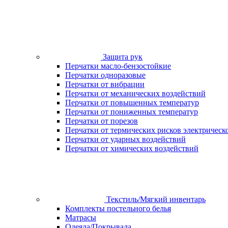
Защита рук
Перчатки масло-бензостойкие
Перчатки одноразовые
Перчатки от вибрации
Перчатки от механических воздействий
Перчатки от повышенных температур
Перчатки от пониженных температур
Перчатки от порезов
Перчатки от термических рисков электрическ
Перчатки от ударных воздействий
Перчатки от химических воздействий
Текстиль/Мягкий инвентарь
Комплекты постельного белья
Матрасы
Одеяла/Покрывала