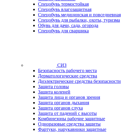
Спецобувь термостойкая
Спецобувь влагозащитная
Спецобувь медицинская и повседневная
Спецобувь для рыбалки, охоты, туризма
Обувь для дачи, сада, огорода
Спецобувь для сварщика
СИЗ
Безопасность рабочего места
Дерматологические средства
Диэлектрические средства безопасности
Защита головы
Защита коленей
Защита лица и органов зрения
Защита органов дыхания
Защита органов слуха
Защита от падений с высоты
Комбинезоны рабочие защитные
Одноразовые средства защиты
Фартуки, нарукавники защитные