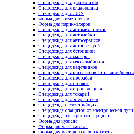
Спецодежда для дорожников
Спецодежда для кладовщика
Спецодежда для ЖКХ
Форма для косметологов
Форма для парикмахеров
Спецодежда для автомеханников
Спецодежда для автомойки
Спецодежда для автосервисов
Спецодежда для автослесарей
Спецодежда для бетонщика
Спецодежда для маляров
Спецодежда для мясокомбината
Спецодежда для нефтяников
Спецодежда для операторов котельной (кочег
Спецодежда для прорабов
Спецодежда для столяра
Спецодежда для стропальщика
Спецодежда для токарей
Спецодежда для энергетиков
Спецодежда пескоструйщика
Спецодежда с защитой от электрической дуги
Спецодежда электрогазосварщика
Форма для кузнеца
Форма для массажистов
Форма для мастеров салона красоты