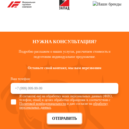
НУЖНА КОНСУЛЬТАЦИЯ?
Подробно расскажем о наших услугах, рассчитаем стоимость и
подготовим индивидуальное предложение.
Оставьте свой контакт, мы вам перезвоним
Ваш телефон:
Я согласен(-на) на обработку моих персональных данных (ФИО,
телефон, email) в целях обработки обращения в соответствии с
Политикой конфиденциальности
и даю согласие на
обработку
персональных данных
.
ОТПРАВИТЬ