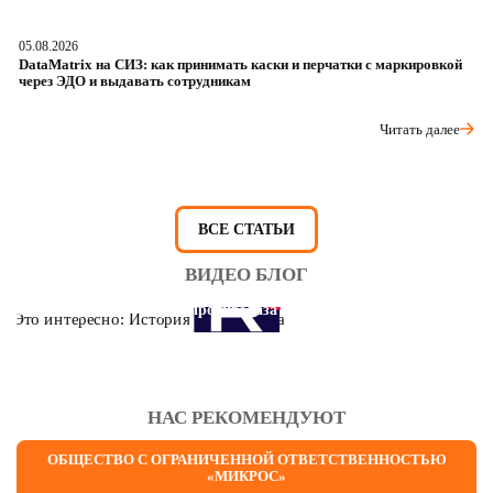
05.08.2026
04
DataMatrix на СИЗ: как принимать каски и перчатки с маркировкой
Ш
через ЭДО и выдавать сотрудникам
ра
Читать далее
ВСЕ СТАТЬИ
ВИДЕО БЛОГ
Это интересно: История противогаза
НАС РЕКОМЕНДУЮТ
ОБЩЕСТВО С ОГРАНИЧЕННОЙ ОТВЕТСТВЕННОСТЬЮ
«МИКРОС»