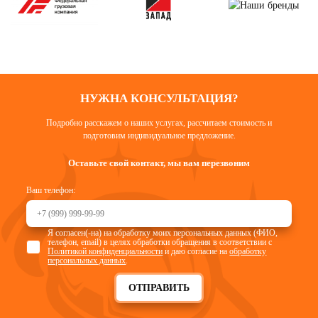
НУЖНА КОНСУЛЬТАЦИЯ?
Подробно расскажем о наших услугах, рассчитаем стоимость и
подготовим индивидуальное предложение.
Оставьте свой контакт, мы вам перезвоним
Ваш телефон:
Я согласен(-на) на обработку моих персональных данных (ФИО,
телефон, email) в целях обработки обращения в соответствии с
Политикой конфиденциальности
и даю согласие на
обработку
персональных данных
.
ОТПРАВИТЬ