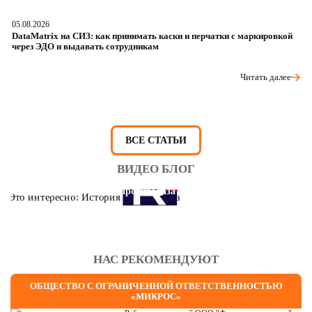
05.08.2026
04
DataMatrix на СИЗ: как принимать каски и перчатки с маркировкой
Ш
через ЭДО и выдавать сотрудникам
ра
Читать далее
ВСЕ СТАТЬИ
ВИДЕО БЛОГ
Это интересно: История противогаза
НАС РЕКОМЕНДУЮТ
ОБЩЕСТВО С ОГРАНИЧЕННОЙ ОТВЕТСТВЕННОСТЬЮ
«МИКРОС»