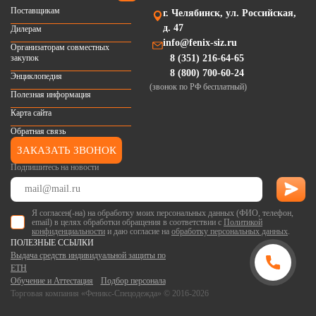
Поставщикам
г. Челябинск, ул. Российская,
д. 47
Дилерам
info@fenix-siz.ru
Организаторам совместных
закупок
8 (351) 216-64-65
8 (800) 700-60-24
Энциклопедия
(звонок по РФ бесплатный)
Полезная информация
Карта сайта
Обратная связь
ЗАКАЗАТЬ ЗВОНОК
Подпишитесь на новости
Я согласен(-на) на обработку моих персональных данных (ФИО, телефон,
email) в целях обработки обращения в соответствии с
Политикой
конфиденциальности
и даю согласие на
обработку персональных данных
.
ПОЛЕЗНЫЕ ССЫЛКИ
Выдача средств индивидуальной защиты по
ЕТН
Обучение и Аттестация
Подбор персонала
Торговая компания «Феникс-Спецодежда» © 2016-2026