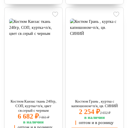
Костюм Канзас ткань 240гр,
Костюм Грань , куртка с
СОП, куртка+п/к, цвет
капюшоном+п/к, цв. СИНИЙ
2 254 ₽
св.серый с черным
2 652 ₽
6 682 ₽
в наличии
7 861 ₽
в наличии
оптом и в розницу
оптом и в розницу