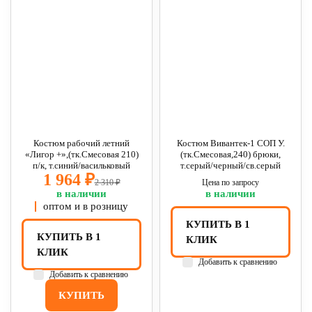
Костюм рабочий летний
Костюм Вивантек-1 СОП У.
«Лигор +»,(тк.Смесовая 210)
(тк.Смесовая,240) брюки,
п/к, т.синий/васильковый
т.серый/черный/св.серый
1 964 ₽
2 310 ₽
Цена по запросу
в наличии
в наличии
оптом и в розницу
КУПИТЬ В 1
КУПИТЬ В 1
КЛИК
КЛИК
Добавить к сравнению
Добавить к сравнению
КУПИТЬ