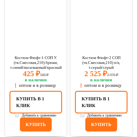
Костюм Флофт-1 СОП У.
Костюм Флофт-2 СОП
(тк.Смесовая,210) брюки,
(тк.Смесовая,210) п/к,
т.синий/васильковый/красный
т.серый/серый
425 ₽
2 525 ₽
500 ₽
2 970 ₽
в наличии
в наличии
оптом и в розницу
оптом и в розницу
КУПИТЬ В 1
КУПИТЬ В 1
КЛИК
КЛИК
Добавить к сравнению
Добавить к сравнению
КУПИТЬ
КУПИТЬ