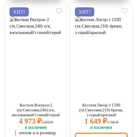
ХИТ!
ХИТ!
Костюм Вектрон-2
Костюм Лигор-1 СОП
(тк.Смесовая,240) п/к,
(тк.Смесовая,210) брюки,
васильковый/т.синий/серый
т.серый/красный
4 973 ₽
1 649 ₽
5 850 ₽
1 940 ₽
в наличии
в наличии
оптом и в розницу