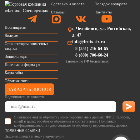
Доставка и оплата
Порядок возврата
Отзывы
Контакты
Поставщикам
г. Челябинск, ул. Российская,
д. 47
Дилерам
info@fenix-siz.ru
Организаторам совместных
закупок
8 (351) 216-64-65
8 (800) 700-60-24
Энциклопедия
(звонок по РФ бесплатный)
Полезная информация
Карта сайта
Обратная связь
ЗАКАЗАТЬ ЗВОНОК
Подпишитесь на новости
Я согласен(-на) на обработку моих персональных данных (ФИО, телефон,
email) в целях обработки обращения в соответствии с
Политикой
конфиденциальности
и даю согласие на
обработку персональных данных
.
ПОЛЕЗНЫЕ ССЫЛКИ
Выдача средств индивидуальной