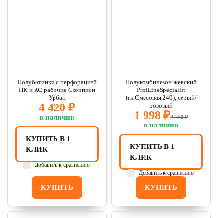
Полуботинки с перфорацией
Полукомбинезон женский
ПК и АС рабочие Скорпион
ProfLineSpecialist
Урбан
(тк.Смесовая,240), серый/
4 420 ₽
розовый
1 998 ₽
в наличии
2 350 ₽
в наличии
КУПИТЬ В 1
КУПИТЬ В 1
КЛИК
КЛИК
Добавить к сравнению
Добавить к сравнению
КУПИТЬ
КУПИТЬ