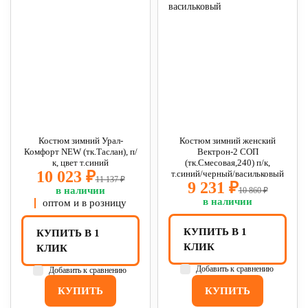
Костюм зимний Урал-
Костюм зимний женский
Комфорт NEW (тк.Таслан), п/
Вектрон-2 СОП
к, цвет т.синий
(тк.Смесовая,240) п/к,
10 023 ₽
т.синий/черный/васильковый
11 137 ₽
9 231 ₽
в наличии
10 860 ₽
в наличии
оптом и в розницу
КУПИТЬ В 1
КУПИТЬ В 1
КЛИК
КЛИК
Добавить к сравнению
Добавить к сравнению
КУПИТЬ
КУПИТЬ