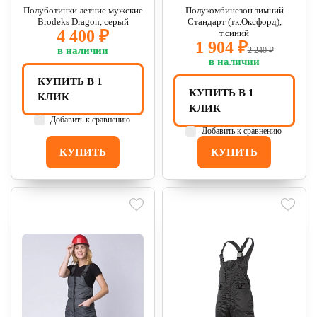
Полуботинки летние мужские
Полукомбинезон зимний
Brodeks Dragon, серый
Стандарт (тк.Оксфорд),
4 400 ₽
т.синий
1 904 ₽
в наличии
2 240 ₽
в наличии
КУПИТЬ В 1
КУПИТЬ В 1
КЛИК
КЛИК
Добавить к сравнению
Добавить к сравнению
КУПИТЬ
КУПИТЬ