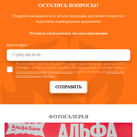
ОСТАЛИСЬ ВОПРОСЫ?
Подробно расскажем о всех деталях продукции, рассчитаем стоимость и
подготовим индивидуальное предложение.
Оставьте свой контакт, мы вам перезвоним
Ваш телефон:
Я согласен(-на) на обработку моих персональных данных (ФИО,
телефон, email) в целях обработки обращения в соответствии с
Политикой конфиденциальности
и даю согласие на
обработку
персональных данных
.
ОТПРАВИТЬ
ФОТОГАЛЕРЕЯ