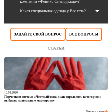
компании «Феникс-Спецодежда»?
Какая специальная одежда у Вас есть?
ЗАДАЙТЕ СВОЙ ВОПРОС
ВСЕ ВОПРОСЫ
СТАТЬИ
10.08.2026
05
Перчатки в системе «Честный знак»: как определить категорию и
Da
выбрать правильную маркировку
ч
Читать далее