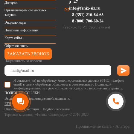
д. 47
Дилерам
info@fenix-siz.ru
Организаторам совместных
закупок
8 (351) 216-64-65
8 (800) 700-60-24
Энциклопедия
(звонок по РФ бесплатный)
Полезная информация
Карта сайта
Обратная связь
ЗАКАЗАТЬ ЗВОНОК
Подпишитесь на новости
Я согласен(-на) на обработку моих персональных данных (ФИО, телефон,
email) в целях обработки обращения в соответствии с
Политикой
конфиденциальности
и даю согласие на
обработку персональных данных
.
ПОЛЕЗНЫЕ ССЫЛКИ
Выдача средств индивидуальной защиты по
ЕТН
Обучение и Аттестация
Подбор персонала
Торговая компания «Феникс-Спецодежда» © 2016-2026
Продвижение сайта
- Альтера