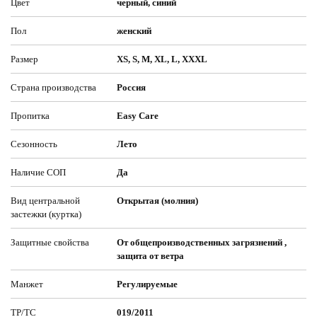
Цвет
черный, синий
Пол
женский
Размер
XS, S, M, XL, L, XXXL
Страна производства
Россия
Пропитка
Easy Care
Сезонность
Лето
Наличие СОП
Да
Вид центральной
Открытая (молния)
застежки (куртка)
Защитные свойства
От общепроизводственных загрязнений ,
защита от ветра
Манжет
Регулируемые
ТР/ТС
019/2011