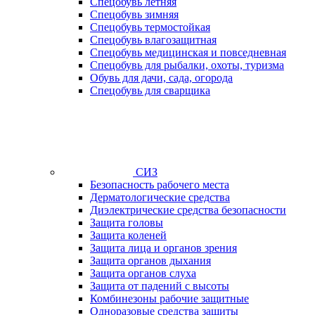
Спецобувь летняя
Спецобувь зимняя
Спецобувь термостойкая
Спецобувь влагозащитная
Спецобувь медицинская и повседневная
Спецобувь для рыбалки, охоты, туризма
Обувь для дачи, сада, огорода
Спецобувь для сварщика
СИЗ
Безопасность рабочего места
Дерматологические средства
Диэлектрические средства безопасности
Защита головы
Защита коленей
Защита лица и органов зрения
Защита органов дыхания
Защита органов слуха
Защита от падений с высоты
Комбинезоны рабочие защитные
Одноразовые средства защиты