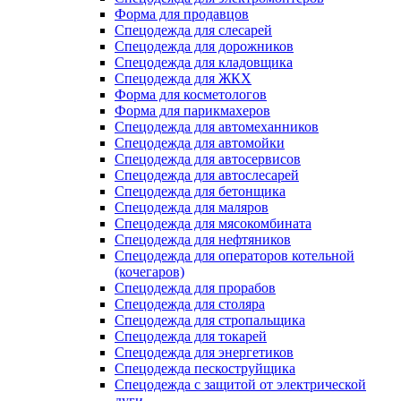
Форма для продавцов
Спецодежда для слесарей
Спецодежда для дорожников
Спецодежда для кладовщика
Спецодежда для ЖКХ
Форма для косметологов
Форма для парикмахеров
Спецодежда для автомеханников
Спецодежда для автомойки
Спецодежда для автосервисов
Спецодежда для автослесарей
Спецодежда для бетонщика
Спецодежда для маляров
Спецодежда для мясокомбината
Спецодежда для нефтяников
Спецодежда для операторов котельной
(кочегаров)
Спецодежда для прорабов
Спецодежда для столяра
Спецодежда для стропальщика
Спецодежда для токарей
Спецодежда для энергетиков
Спецодежда пескоструйщика
Спецодежда с защитой от электрической
дуги