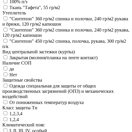
100% п/э
Ткань "Тафета", 55 гр/м2
Утеплитель
"Синтепон" 360 гр/м2 спинка и полочки, 240 гр/м2 рукава
и брюки, 120 гр/м2 капюшон
"Синтепон" 360 гр/м2 спинка и полочки, 240 гр/м2 рукава,
120 гр/м2 капюшон
"Синтепон" 450 гр/м2 спинка, полочка, рукава, 300 гр/м2
п/к
Вид центральной застежки (куртка)
Закрытая (молния/планка на ленте контакт)
Наличие СОП
да
Нет
Защитные свойства
Одежда специальная для защиты от общих
производственных загрязнений (ОПЗ) и механических
воздействий
От пониженных температур воздуха
Класс защиты Тн
1,2,3,4
1,2,4
Климатический пояс
I, II, III, IV, особый