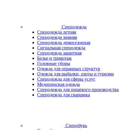
Спецодежда
Спецодежда летняя
Спецодежда зимняя
Спецодежда демисезонная
Сигнальная спецодежда
Спецодежда защитная
Белье и трикотаж
Головные уборы
Одежда для охранных структур
Одежда для рыбалки, охоты и туризма
Спецодежда для сферы услуг
Медицинская одежда
Спецодежда для пищевого производства
Спецодежда для сварщика
Спецобувь