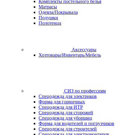
Комплекты постельного белья
Матрасы
Одеяла/Покрывала
Подушки
Полотенца
Аксессуары
Хозтовары/Инвентарь/Мебель
СИЗ по профессиям
Спецодежда для электриков
Форма для горничных
Спецодежда для ИТР
Спецодежда для сторожей
Спецодежда для уборщиц
Форма для водителей и погрузчиков
Спецодежда для строителей
Спецодежда для электромонтеров