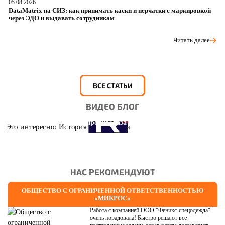
05.08.2026
04
DataMatrix на СИЗ: как принимать каски и перчатки с маркировкой
Ш
через ЭДО и выдавать сотрудникам
ра
Читать далее
ВСЕ СТАТЬИ
ВИДЕО БЛОГ
Это интересно: История противогаза
НАС РЕКОМЕНДУЮТ
ОБЩЕСТВО С ОГРАНИЧЕННОЙ ОТВЕТСТВЕННОСТЬЮ
«МИКРОС»
Работа с компанией ООО "Феникс-спецодежда"
очень порадовала! Быстро решают все