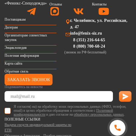
Отзывы
Контакты
Поставщикам
г. Челябинск, ул. Российская,
д. 47
Дилерам
info@fenix-siz.ru
Организаторам совместных
закупок
8 (351) 216-64-65
8 (800) 700-60-24
Энциклопедия
(звонок по РФ бесплатный)
Полезная информация
Карта сайта
Обратная связь
ЗАКАЗАТЬ ЗВОНОК
Подпишитесь на новости
Я согласен(-на) на обработку моих персональных данных (ФИО, телефон,
email) в целях обработки обращения в соответствии с
Политикой
конфиденциальности
и даю согласие на
обработку персональных данных
.
ПОЛЕЗНЫЕ ССЫЛКИ
Выдача средств индивидуальной защиты по
ЕТН
Обучение и Аттестация
Подбор персонала