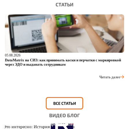
СТАТЬИ
05.08.2026
04
DataMatrix на СИЗ: как принимать каски и перчатки с маркировкой
Ш
через ЭДО и выдавать сотрудникам
ра
Читать далее
ВСЕ СТАТЬИ
ВИДЕО БЛОГ
Это интересно: История противогаза