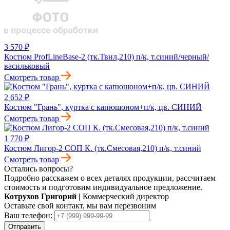
3 570 ₽
Костюм ProfLineBase-2 (тк.Твил,210) п/к, т.синий/черный/
васильковый
Смотреть товар
2 652 ₽
Костюм "Грань", куртка с капюшоном+п/к, цв. СИНИЙ
Смотреть товар
1 770 ₽
Костюм Лигор-2 СОП К. (тк.Смесовая,210) п/к, т.синий
Смотреть товар
Остались вопросы?
Подробно расскажем о всех деталях продукции, рассчитаем
стоимость и подготовим индивидуальное предложение.
Котрухов Григорий
|
Коммерческий директор
Оставьте свой контакт, мы вам перезвоним
Ваш телефон:
Отправить