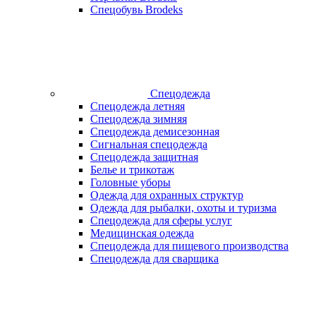
Спецобувь Brodeks
Спецодежда
Спецодежда летняя
Спецодежда зимняя
Спецодежда демисезонная
Сигнальная спецодежда
Спецодежда защитная
Белье и трикотаж
Головные уборы
Одежда для охранных структур
Одежда для рыбалки, охоты и туризма
Спецодежда для сферы услуг
Медицинская одежда
Спецодежда для пищевого производства
Спецодежда для сварщика