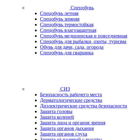
Спецобувь
Спецобувь летняя
Спецобувь зимняя
Спецобувь термостойкая
Спецобувь влагозащитная
Спецобувь медицинская и повседневная
Спецобувь для рыбалки, охоты, туризма
Обувь для дачи, сада, огорода
Спецобувь для сварщика
СИЗ
Безопасность рабочего места
Дерматологические средства
Диэлектрические средства безопасности
Защита головы
Защита коленей
Защита лица и органов зрения
Защита органов дыхания
Защита органов слуха
Защита от падений с высоты