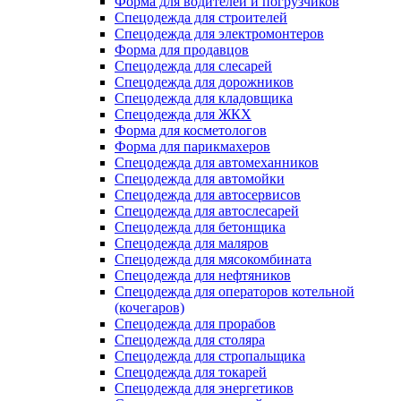
Форма для водителей и погрузчиков
Спецодежда для строителей
Спецодежда для электромонтеров
Форма для продавцов
Спецодежда для слесарей
Спецодежда для дорожников
Спецодежда для кладовщика
Спецодежда для ЖКХ
Форма для косметологов
Форма для парикмахеров
Спецодежда для автомеханников
Спецодежда для автомойки
Спецодежда для автосервисов
Спецодежда для автослесарей
Спецодежда для бетонщика
Спецодежда для маляров
Спецодежда для мясокомбината
Спецодежда для нефтяников
Спецодежда для операторов котельной
(кочегаров)
Спецодежда для прорабов
Спецодежда для столяра
Спецодежда для стропальщика
Спецодежда для токарей
Спецодежда для энергетиков