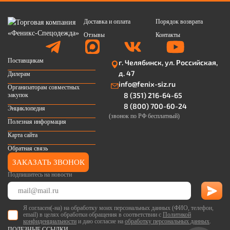
Доставка и оплата
Порядок возврата
Отзывы
Контакты
Поставщикам
г. Челябинск, ул. Российская,
д. 47
Дилерам
info@fenix-siz.ru
Организаторам совместных
8 (351) 216-64-65
закупок
8 (800) 700-60-24
Энциклопедия
(звонок по РФ бесплатный)
Полезная информация
Карта сайта
Обратная связь
ЗАКАЗАТЬ ЗВОНОК
Подпишитесь на новости
Я согласен(-на) на обработку моих персональных данных (ФИО, телефон,
email) в целях обработки обращения в соответствии с
Политикой
конфиденциальности
и даю согласие на
обработку персональных данных
.
ПОЛЕЗНЫЕ ССЫЛКИ