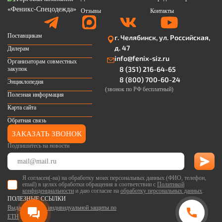
Отзывы
Контакты
Поставщикам
г. Челябинск, ул. Российская,
д. 47
Дилерам
info@fenix-siz.ru
Организаторам совместных
8 (351) 216-64-65
закупок
8 (800) 700-60-24
Энциклопедия
(звонок по РФ бесплатный)
Полезная информация
Карта сайта
Обратная связь
ЗАКАЗАТЬ ЗВОНОК
Подпишитесь на новости
Я согласен(-на) на обработку моих персональных данных (ФИО, телефон,
email) в целях обработки обращения в соответствии с
Политикой
конфиденциальности
и даю согласие на
обработку персональных данных
.
ПОЛЕЗНЫЕ ССЫЛКИ
Выдача средств индивидуальной защиты по
ЕТН