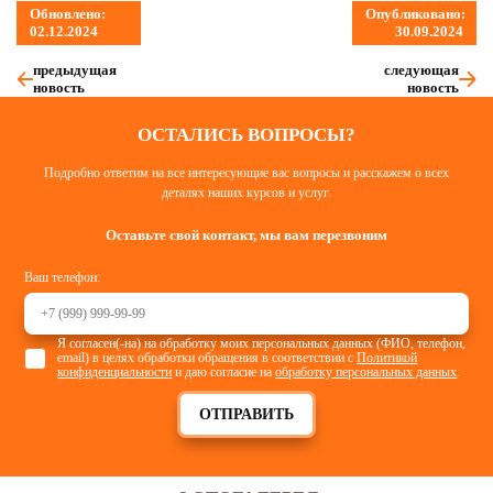
Обновлено:
Опубликовано:
02.12.2024
30.09.2024
предыдущая
следующая
новость
новость
ОСТАЛИСЬ ВОПРОСЫ?
Подробно ответим на все интересующие вас вопросы и расскажем о всех
деталях наших курсов и услуг.
Оставьте свой контакт, мы вам перезвоним
Ваш телефон:
Я согласен(-на) на обработку моих персональных данных (ФИО, телефон,
email) в целях обработки обращения в соответствии с
Политикой
конфиденциальности
и даю согласие на
обработку персональных данных
.
ОТПРАВИТЬ