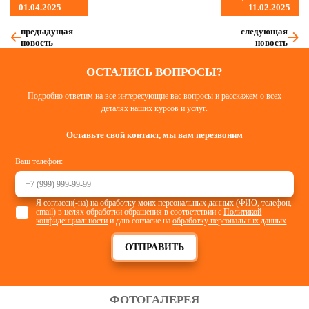
01.04.2025
11.02.2025
предыдущая
следующая
новость
новость
ОСТАЛИСЬ ВОПРОСЫ?
Подробно ответим на все интересующие вас вопросы и расскажем о всех
деталях наших курсов и услуг.
Оставьте свой контакт, мы вам перезвоним
Ваш телефон:
Я согласен(-на) на обработку моих персональных данных (ФИО, телефон,
email) в целях обработки обращения в соответствии с
Политикой
конфиденциальности
и даю согласие на
обработку персональных данных
.
ОТПРАВИТЬ
ФОТОГАЛЕРЕЯ