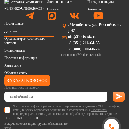
Доставка и оплата
Порядок возврата
Отзывы
Контакты
Поставщикам
г. Челябинск, ул. Российская,
д. 47
Дилерам
info@fenix-siz.ru
Организаторам совместных
закупок
8 (351) 216-64-65
8 (800) 700-60-24
Энциклопедия
(звонок по РФ бесплатный)
Полезная информация
Карта сайта
Обратная связь
ЗАКАЗАТЬ ЗВОНОК
Подпишитесь на новости
Я согласен(-на) на обработку моих персональных данных (ФИО, телефон,
email) в целях обработки обращения в соответствии с
Политикой
конфиденциальности
и даю согласие на
обработку персональных данных
.
ПОЛЕЗНЫЕ ССЫЛКИ
Выдача средств индивидуальной защиты по
ЕТН