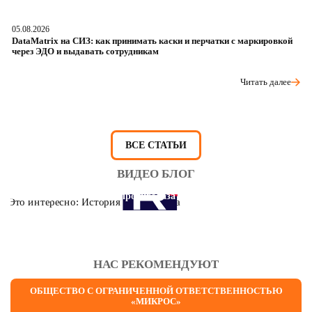
05.08.2026
04
DataMatrix на СИЗ: как принимать каски и перчатки с маркировкой
Ш
через ЭДО и выдавать сотрудникам
ра
Читать далее
ВСЕ СТАТЬИ
ВИДЕО БЛОГ
Это интересно: История противогаза
НАС РЕКОМЕНДУЮТ
ОБЩЕСТВО С ОГРАНИЧЕННОЙ ОТВЕТСТВЕННОСТЬЮ
«МИКРОС»