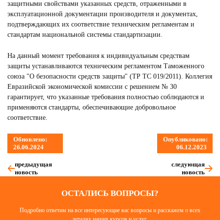
защитными свойствами указанных средств, отраженными в
эксплуатационной документации производителя и документах,
подтверждающих их соответствие техническим регламентам и
стандартам национальной системы стандартизации.
На данный момент требования к индивидуальным средствам
защиты устанавливаются техническим регламентом Таможенного
союза "О безопасности средств защиты" (ТР ТС 019/2011). Коллегия
Евразийской экономической комиссии с решением № 30
гарантирует, что указанные требования полностью соблюдаются и
применяются стандарты, обеспечивающие добровольное
соответствие.
Обновлено:
Опубликовано:
26.06.2024
06.12.2023
предыдущая
следующая
новость
новость
ОСТАЛИСЬ ВОПРОСЫ?
Подробно ответим на все интересующие вас вопросы и расскажем о всех
деталях наших курсов и услуг.