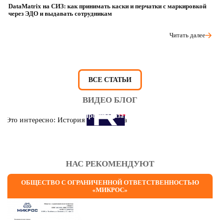
DataMatrix на СИЗ: как принимать каски и перчатки с маркировкой
Ш
через ЭДО и выдавать сотрудникам
ра
Читать далее
ВСЕ СТАТЬИ
ВИДЕО БЛОГ
Это интересно: История противогаза
НАС РЕКОМЕНДУЮТ
ОБЩЕСТВО С ОГРАНИЧЕННОЙ ОТВЕТСТВЕННОСТЬЮ
«МИКРОС»