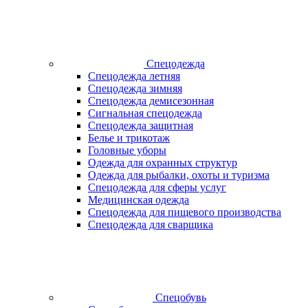
Спецодежда
Спецодежда летняя
Спецодежда зимняя
Спецодежда демисезонная
Сигнальная спецодежда
Спецодежда защитная
Белье и трикотаж
Головные уборы
Одежда для охранных структур
Одежда для рыбалки, охоты и туризма
Спецодежда для сферы услуг
Медицинская одежда
Спецодежда для пищевого производства
Спецодежда для сварщика
Спецобувь