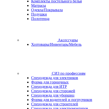
Комплекты постельного белья
Матрасы
Одеяла/Покрывала
Подушки
Полотенца
Аксессуары
Хозтовары/Инвентарь/Мебель
СИЗ по профессиям
Спецодежда для электриков
Форма для горничных
Спецодежда для ИТР
Спецодежда для сторожей
Спецодежда для уборщиц
Форма для водителей и погрузчиков
Спецодежда для строителей
Спецодежда для электромонтеров