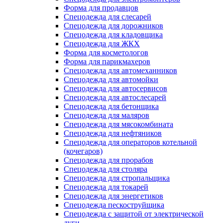
Форма для продавцов
Спецодежда для слесарей
Спецодежда для дорожников
Спецодежда для кладовщика
Спецодежда для ЖКХ
Форма для косметологов
Форма для парикмахеров
Спецодежда для автомеханников
Спецодежда для автомойки
Спецодежда для автосервисов
Спецодежда для автослесарей
Спецодежда для бетонщика
Спецодежда для маляров
Спецодежда для мясокомбината
Спецодежда для нефтяников
Спецодежда для операторов котельной
(кочегаров)
Спецодежда для прорабов
Спецодежда для столяра
Спецодежда для стропальщика
Спецодежда для токарей
Спецодежда для энергетиков
Спецодежда пескоструйщика
Спецодежда с защитой от электрической
дуги