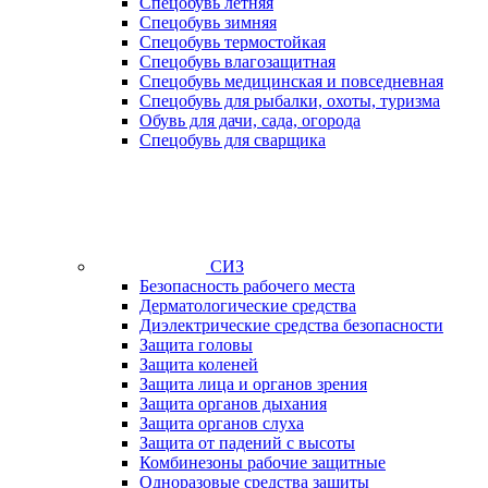
Спецобувь летняя
Спецобувь зимняя
Спецобувь термостойкая
Спецобувь влагозащитная
Спецобувь медицинская и повседневная
Спецобувь для рыбалки, охоты, туризма
Обувь для дачи, сада, огорода
Спецобувь для сварщика
СИЗ
Безопасность рабочего места
Дерматологические средства
Диэлектрические средства безопасности
Защита головы
Защита коленей
Защита лица и органов зрения
Защита органов дыхания
Защита органов слуха
Защита от падений с высоты
Комбинезоны рабочие защитные
Одноразовые средства защиты