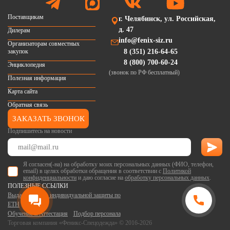
Поставщикам
г. Челябинск, ул. Российская,
д. 47
Дилерам
info@fenix-siz.ru
Организаторам совместных
закупок
8 (351) 216-64-65
8 (800) 700-60-24
Энциклопедия
(звонок по РФ бесплатный)
Полезная информация
Карта сайта
Обратная связь
ЗАКАЗАТЬ ЗВОНОК
Подпишитесь на новости
Я согласен(-на) на обработку моих персональных данных (ФИО, телефон,
email) в целях обработки обращения в соответствии с
Политикой
конфиденциальности
и даю согласие на
обработку персональных данных
.
ПОЛЕЗНЫЕ ССЫЛКИ
Выдача средств индивидуальной защиты по
ЕТН
Обучение и Аттестация
Подбор персонала
Торговая компания «Феникс-Спецодежда» © 2016-2026