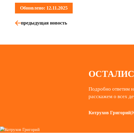
Обновлено: 12.11.2025
предыдущая новость
ОСТАЛИС
Подробно ответим н
расскажем о всех де
Котрухов Григорий
|