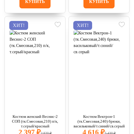
КУПИТЬ
КУПИТЬ
ХИТ!
ХИТ!
Костюм женский Веснис-2
Костюм Вектрон-1
СОП (тк.Смесовая,210) п/к,
(тк.Смесовая,240) брюки,
т.серый/красный
васильковый/т.синий/св.серый
2 397 ₽
4 616 ₽
2 820 ₽
5 430 ₽