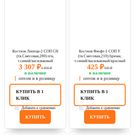
Костюм Липецк-2 СОП CH
Костюм Флофт-1 СОП У.
(тк.Смесовая,280) п/к,
(тк.Смесовая,210) брюки,
т.синий/васильковый
т.синий/васильковый/красный
3 307 ₽
425 ₽
3 890 ₽
500 ₽
в наличии
в наличии
оптом и в розницу
оптом и в розницу
КУПИТЬ В 1
КУПИТЬ В 1
КЛИК
КЛИК
Добавить к сравнению
Добавить к сравнению
КУПИТЬ
КУПИТЬ