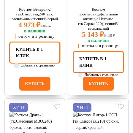
Костюм Вектрон-2
Костюм
(тк.Смесовая,240) п/к,
противоэнцефалитный-
васильковый/т.синий/серый
антигнус Импульс
4 973 ₽
(тк.Саржа,220), т.синий/
5 850 ₽
васильковый
в наличии
5 143 ₽
6 050 ₽
оптом и в розницу
в наличии
оптом и в розницу
КУПИТЬ В 1
КЛИК
КУПИТЬ В 1
КЛИК
Добавить к сравнению
Добавить к сравнению
КУПИТЬ
КУПИТЬ
ХИТ!
ХИТ!