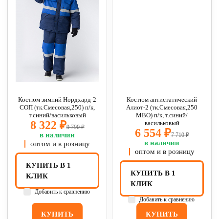
Костюм зимний Нордхард-2
Костюм антистатический
СОП (тк.Смесовая,250) п/к,
Алиот-2 (тк.Смесовая,250
т.синий/васильковый
МВО) п/к, т.синий/
8 322 ₽
васильковый
9 790 ₽
6 554 ₽
в наличии
7 710 ₽
в наличии
оптом и в розницу
оптом и в розницу
КУПИТЬ В 1
КУПИТЬ В 1
КЛИК
КЛИК
Добавить к сравнению
Добавить к сравнению
КУПИТЬ
КУПИТЬ