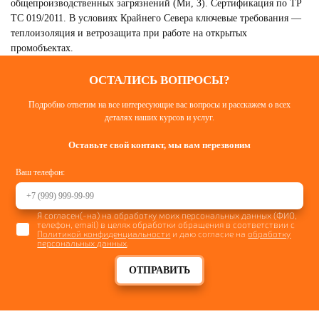
общепроизводственных загрязнений (Ми, З). Сертификация по ТР
ТС 019/2011. В условиях Крайнего Севера ключевые требования —
теплоизоляция и ветрозащита при работе на открытых
промобъектах.
ОСТАЛИСЬ ВОПРОСЫ?
СПЕЦОДЕЖДА ЗИМНЯЯ
Смотреть
Подробно ответим на все интересующие вас вопросы и расскажем о всех
деталях наших курсов и услуг.
Оставьте свой контакт, мы вам перезвоним
Ваш телефон:
Я согласен(-на) на обработку моих персональных данных (ФИО,
телефон, email) в целях обработки обращения в соответствии с
Политикой конфиденциальности
и даю согласие на
обработку
персональных данных
.
ОТПРАВИТЬ