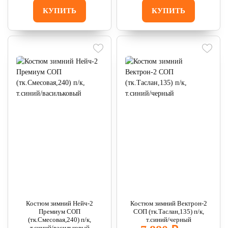
КУПИТЬ
КУПИТЬ
Костюм зимний Нейч-2
Костюм зимний Вектрон-2
Премиум СОП
СОП (тк.Таслан,135) п/к,
(тк.Смесовая,240) п/к,
т.синий/черный
т.синий/васильковый