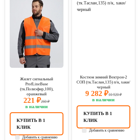
Костюм зимний Вектрон-2
Жилет сигнальный
СОП (тк.Таслан,135) п/к, хаки/
ProfLineBase
черный
(тк.Полиэфир,100),
9 282 ₽
оранжевый
10 920 ₽
221 ₽
в наличии
260 ₽
в наличии
КУПИТЬ В 1
КУПИТЬ В 1
КЛИК
КЛИК
Добавить к сравнению
Добавить к сравнению