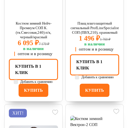
Костюм зимний Нейч-
Плащ влагозащитный
Премиум СОП К.
сигнальный ProfLineSpecialist
(тк.Смесовая,240) п/к,
СОП (ПВХ,210), оранжевый
1 496 ₽
черный/красный
1 760 ₽
6 095 ₽
в наличии
7 170 ₽
в наличии
оптом и в розницу
оптом и в розницу
КУПИТЬ В 1
КУПИТЬ В 1
КЛИК
КЛИК
Добавить к сравнению
Добавить к сравнению
КУПИТЬ
КУПИТЬ
ХИТ!