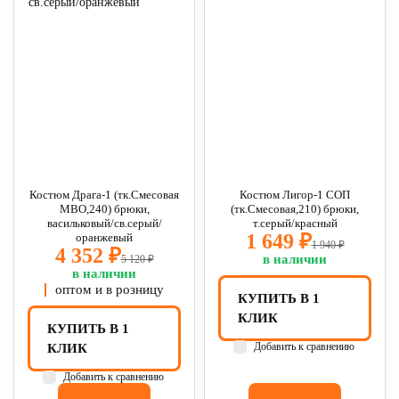
Костюм Драга-1 (тк.Смесовая
Костюм Лигор-1 СОП
МВО,240) брюки,
(тк.Смесовая,210) брюки,
васильковый/св.серый/
т.серый/красный
1 649 ₽
оранжевый
1 940 ₽
4 352 ₽
в наличии
5 120 ₽
в наличии
оптом и в розницу
КУПИТЬ В 1
КЛИК
КУПИТЬ В 1
Добавить к сравнению
КЛИК
Добавить к сравнению