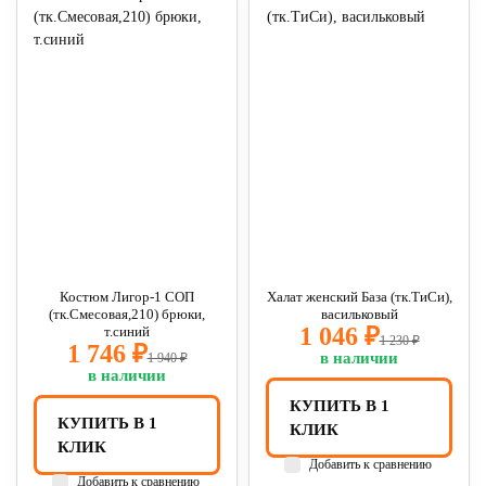
Костюм Лигор-1 СОП
Халат женский База (тк.ТиСи),
(тк.Смесовая,210) брюки,
васильковый
1 046 ₽
т.синий
1 230 ₽
1 746 ₽
в наличии
1 940 ₽
в наличии
КУПИТЬ В 1
КУПИТЬ В 1
КЛИК
КЛИК
Добавить к сравнению
Добавить к сравнению