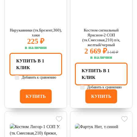
Нарукавники (тк.Брезент,360),
Костюм сигнальный
хаки
Ярксион-2 СОП
225 ₽
(тк.Смесовая,210) п/к,
желтый/черный
в наличии
2 669 ₽
3 140 ₽
в наличии
КУПИТЬ В 1
КЛИК
КУПИТЬ В 1
КЛИК
Добавить к сравнению
Добавить к сравнению
КУПИТЬ
КУПИТЬ