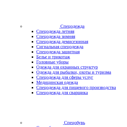
Спецодежда
Спецодежда летняя
Спецодежда зимняя
Спецодежда демисезонная
Сигнальная спецодежда
Спецодежда защитная
Белье и трикотаж
Головные уборы
Одежда для охранных структур
Одежда для рыбалки, охоты и туризма
Спецодежда для сферы услуг
Медицинская одежда
Спецодежда для пищевого производства
Спецодежда для сварщика
Спецобувь