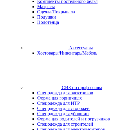
Комплекты постельного белья
Матрасы
Одеяла/Покрывала
Подушки
Полотенца
Аксессуары
Хозтовары/Инвентарь/Мебель
СИЗ по профессиям
Спецодежда для электриков
Форма для горничных
Спецодежда для ИТР
Спецодежда для сторожей
Спецодежда для уборщиц
Форма для водителей и погрузчиков
Спецодежда для строителей
Спецодежда для электромонтеров