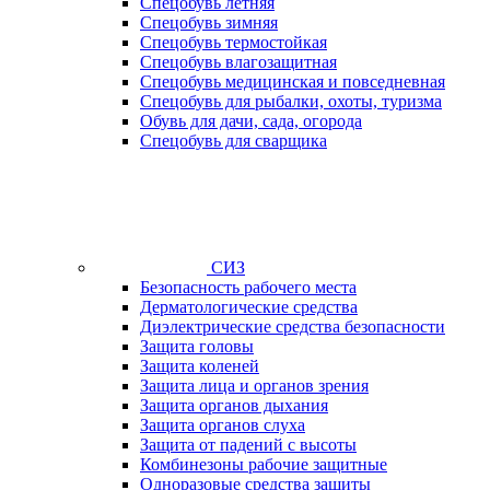
Спецобувь летняя
Спецобувь зимняя
Спецобувь термостойкая
Спецобувь влагозащитная
Спецобувь медицинская и повседневная
Спецобувь для рыбалки, охоты, туризма
Обувь для дачи, сада, огорода
Спецобувь для сварщика
СИЗ
Безопасность рабочего места
Дерматологические средства
Диэлектрические средства безопасности
Защита головы
Защита коленей
Защита лица и органов зрения
Защита органов дыхания
Защита органов слуха
Защита от падений с высоты
Комбинезоны рабочие защитные
Одноразовые средства защиты