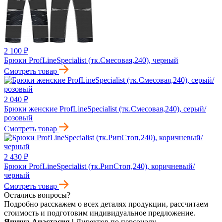
2 100 ₽
Брюки ProfLineSpecialist (тк.Смесовая,240), черный
Смотреть товар
2 040 ₽
Брюки женские ProfLineSpecialist (тк.Смесовая,240), серый/
розовый
Смотреть товар
2 430 ₽
Брюки ProfLineSpecialist (тк.РипСтоп,240), коричневый/
черный
Смотреть товар
Остались вопросы?
Подробно расскажем о всех деталях продукции, рассчитаем
стоимость и подготовим индивидуальное предложение.
Яшина Анастасия
|
Директор по персоналу