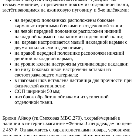
тесьму-«молния», с притачным поясом из отделочной ткани,
застёгивающимся на джинсовую пуговицу, и 5-ю шлёвками;
на передних половинках расположены боковые
карманыс отрезными бочками из отделочной ткани;
на левой передней половинке расположен нижний
накладной карман с клапаном из отделочной ткани;
на карман настрачивается малый накладной карман с
двумя зональными отделениями;
на правой передней половинке расположен нижний
двойной накладной карман;
на уровне колена настрочены усиливающие накладки;
по низу боковых швов настрочены вставки из
светоотражающего материала;
в шаговый шов вставлена ластовица для прочности при
физической активности;
СОП шириной 50 мм;
низ брюк обработан обтачками из усиленной
отделочной ткани.
Брюки Айкор (тк.Смесовая МВО,270), т.серый/черный в
наличии в интернет-магазине «Феникс-Спецодежда» по цене
2 457 ₽. Ознакомьтесь с характеристиками товара, условиями
доставки, гарантиями производителя. Этот артикул и другие