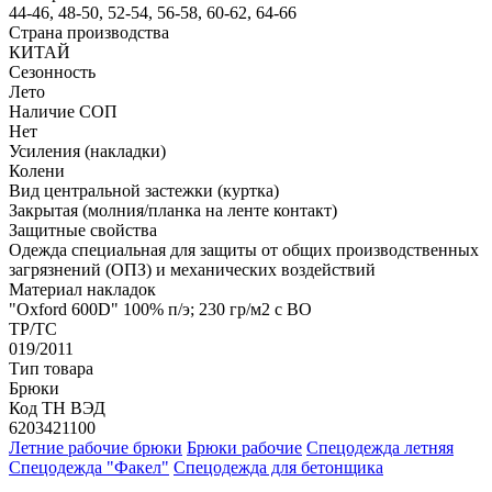
44-46, 48-50, 52-54, 56-58, 60-62, 64-66
Страна производства
КИТАЙ
Сезонность
Лето
Наличие СОП
Нет
Усиления (накладки)
Колени
Вид центральной застежки (куртка)
Закрытая (молния/планка на ленте контакт)
Защитные свойства
Одежда специальная для защиты от общих производственных
загрязнений (ОПЗ) и механических воздействий
Материал накладок
"Oxford 600D" 100% п/э; 230 гр/м2 с ВО
ТР/ТС
019/2011
Тип товара
Брюки
Код ТН ВЭД
6203421100
Летние рабочие брюки
Брюки рабочие
Спецодежда летняя
Спецодежда "Факел"
Спецодежда для бетонщика