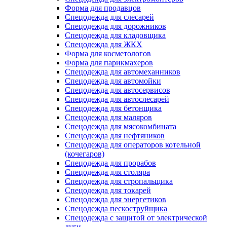
Форма для продавцов
Спецодежда для слесарей
Спецодежда для дорожников
Спецодежда для кладовщика
Спецодежда для ЖКХ
Форма для косметологов
Форма для парикмахеров
Спецодежда для автомеханников
Спецодежда для автомойки
Спецодежда для автосервисов
Спецодежда для автослесарей
Спецодежда для бетонщика
Спецодежда для маляров
Спецодежда для мясокомбината
Спецодежда для нефтяников
Спецодежда для операторов котельной
(кочегаров)
Спецодежда для прорабов
Спецодежда для столяра
Спецодежда для стропальщика
Спецодежда для токарей
Спецодежда для энергетиков
Спецодежда пескоструйщика
Спецодежда с защитой от электрической
дуги