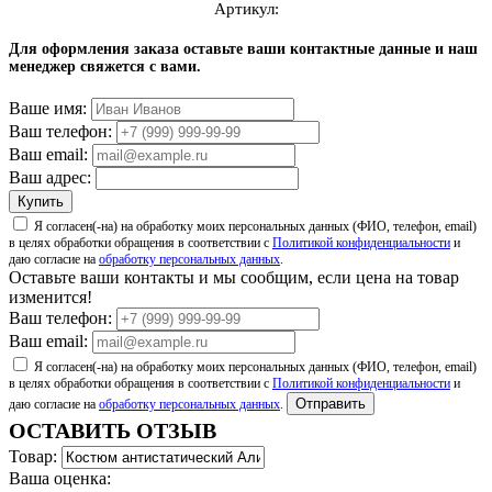
Артикул:
4.8
читать отзывы
Для оформления заказа оставьте ваши контактные данные и наш
менеджер свяжется с вами.
4.7
читать отзывы
Ваше имя:
4.5
читать отзывы
Ваш телефон:
Ваш email:
Ваш адрес:
Купить
Я согласен(-на) на обработку моих персональных данных (ФИО, телефон, email)
в целях обработки обращения в соответствии с
Политикой конфиденциальности
и
даю согласие на
обработку персональных данных
.
Оставьте ваши контакты и мы сообщим, если цена на товар
изменится!
Ваш телефон:
Ваш email:
Я согласен(-на) на обработку моих персональных данных (ФИО, телефон, email)
в целях обработки обращения в соответствии с
Политикой конфиденциальности
и
Отправить
даю согласие на
обработку персональных данных
.
ОСТАВИТЬ ОТЗЫВ
Товар:
Ваша оценка: