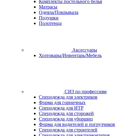
Комплекты постельного белья
Матрасы
Одеяла/Покрывала
Подушки
Полотенца
Аксессуары
Хозтовары/Инвентарь/Мебель
СИЗ по профессиям
Спецодежда для электриков
Форма для горничных
Спецодежда для ИТР
Спецодежда для сторожей
Спецодежда для уборщиц
Форма для водителей и погрузчиков
Спецодежда для строителей
Спецодежда для электромонтеров