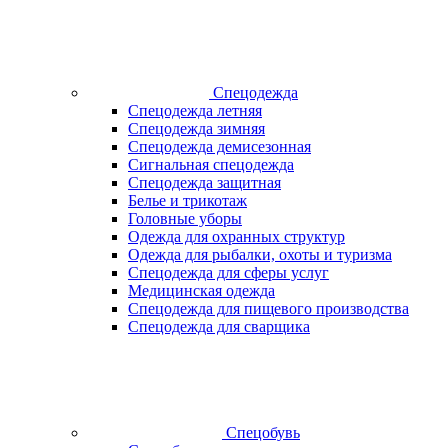
Спецодежда
Спецодежда летняя
Спецодежда зимняя
Спецодежда демисезонная
Сигнальная спецодежда
Спецодежда защитная
Белье и трикотаж
Головные уборы
Одежда для охранных структур
Одежда для рыбалки, охоты и туризма
Спецодежда для сферы услуг
Медицинская одежда
Спецодежда для пищевого производства
Спецодежда для сварщика
Спецобувь