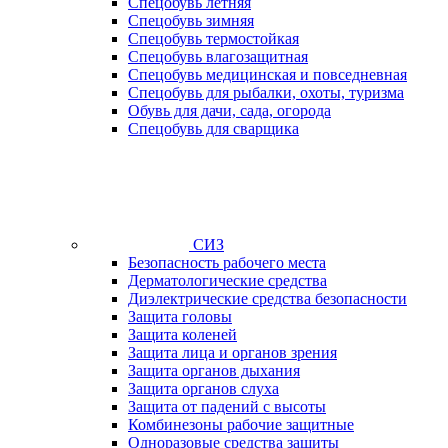
Спецобувь летняя
Спецобувь зимняя
Спецобувь термостойкая
Спецобувь влагозащитная
Спецобувь медицинская и повседневная
Спецобувь для рыбалки, охоты, туризма
Обувь для дачи, сада, огорода
Спецобувь для сварщика
СИЗ
Безопасность рабочего места
Дерматологические средства
Диэлектрические средства безопасности
Защита головы
Защита коленей
Защита лица и органов зрения
Защита органов дыхания
Защита органов слуха
Защита от падений с высоты
Комбинезоны рабочие защитные
Одноразовые средства защиты