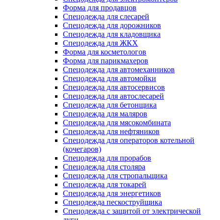
Форма для продавцов
Спецодежда для слесарей
Спецодежда для дорожников
Спецодежда для кладовщика
Спецодежда для ЖКХ
Форма для косметологов
Форма для парикмахеров
Спецодежда для автомеханников
Спецодежда для автомойки
Спецодежда для автосервисов
Спецодежда для автослесарей
Спецодежда для бетонщика
Спецодежда для маляров
Спецодежда для мясокомбината
Спецодежда для нефтяников
Спецодежда для операторов котельной
(кочегаров)
Спецодежда для прорабов
Спецодежда для столяра
Спецодежда для стропальщика
Спецодежда для токарей
Спецодежда для энергетиков
Спецодежда пескоструйщика
Спецодежда с защитой от электрической
дуги