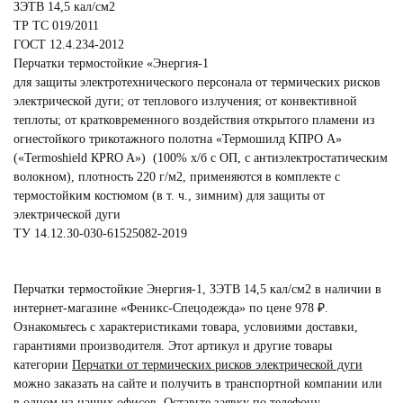
ЗЭТВ 14,5 кал/см2
ТР ТС 019/2011
ГОСТ 12.4.234-2012
Перчатки термостойкие «Энергия-1
для защиты электротехнического персонала от термических рисков
электрической дуги; от теплового излучения; от конвективной
теплоты; от кратковременного воздействия открытого пламени из
огнестойкого трикотажного полотна «Термошилд KПРО А»
(«Termoshield КPRO A») (100% х/б с ОП, с антиэлектростатическим
волокном), плотность 220 г/м2, применяются в комплекте с
термостойким костюмом (в т. ч., зимним) для защиты от
электрической дуги
ТУ 14.12.30-030-61525082-2019
Перчатки термостойкие Энергия-1, ЗЭТВ 14,5 кал/см2 в наличии в
интернет-магазине «Феникс-Спецодежда» по цене 978 ₽.
Ознакомьтесь с характеристиками товара, условиями доставки,
гарантиями производителя. Этот артикул и другие товары
категории
Перчатки от термических рисков электрической дуги
можно заказать на сайте и получить в транспортной компании или
в одном из наших офисов. Оставьте заявку по телефону