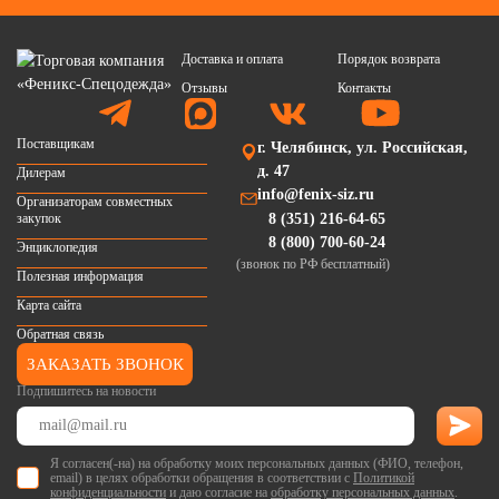
Доставка и оплата
Порядок возврата
Отзывы
Контакты
Поставщикам
г. Челябинск, ул. Российская,
д. 47
Дилерам
info@fenix-siz.ru
Организаторам совместных
закупок
8 (351) 216-64-65
8 (800) 700-60-24
Энциклопедия
(звонок по РФ бесплатный)
Полезная информация
Карта сайта
Обратная связь
ЗАКАЗАТЬ ЗВОНОК
Подпишитесь на новости
Я согласен(-на) на обработку моих персональных данных (ФИО, телефон,
email) в целях обработки обращения в соответствии с
Политикой
конфиденциальности
и даю согласие на
обработку персональных данных
.