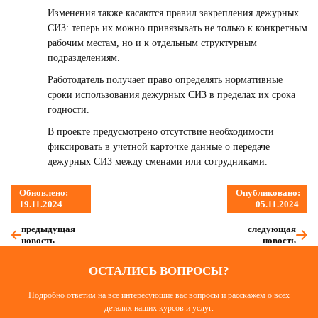
Изменения также касаются правил закрепления дежурных
СИЗ: теперь их можно привязывать не только к конкретным
рабочим местам, но и к отдельным структурным
подразделениям.
Работодатель получает право определять нормативные
сроки использования дежурных СИЗ в пределах их срока
годности.
В проекте предусмотрено отсутствие необходимости
фиксировать в учетной карточке данные о передаче
дежурных СИЗ между сменами или сотрудниками.
Обновлено:
Опубликовано:
19.11.2024
05.11.2024
предыдущая
следующая
новость
новость
ОСТАЛИСЬ ВОПРОСЫ?
Подробно ответим на все интересующие вас вопросы и расскажем о всех
деталях наших курсов и услуг.