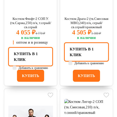
Костюм Флофт-2 СОП У.
Костюм Драга-2 (тк.Смесовая
(тк.Саржа,250) п/к, т.серый/
МВО,240) п/к, серый/
св.серый
св.серый/оранжевый
4 055 ₽
4 505 ₽
4 770 ₽
5 300 ₽
в наличии
в наличии
оптом и в розницу
КУПИТЬ В 1
КУПИТЬ В 1
КЛИК
КЛИК
Добавить к сравнению
Добавить к сравнению
КУПИТЬ
КУПИТЬ