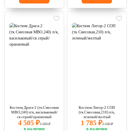
Костюм Драга-2 (тк.Смесовая
Костюм Лигор-2 СОП
МВО,240) п/к, васильковый/
(тк.Смесовая,210) п/к,
св.серый/оранжевый
зеленый/желтый
4 505 ₽
1 785 ₽
5 300 ₽
2 100 ₽
в наличии
в наличии