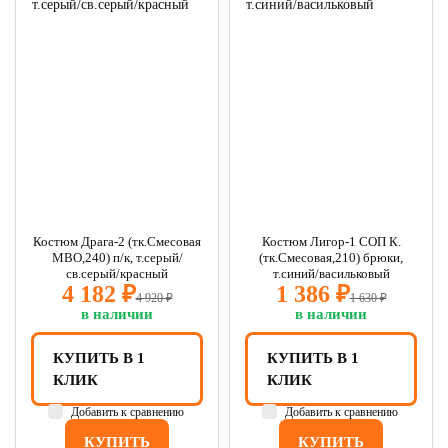
Костюм Драга-2 (тк.Смесовая
Костюм Лигор-1 СОП К.
МВО,240) п/к, т.серый/
(тк.Смесовая,210) брюки,
св.серый/красный
т.синий/васильковый
4 182 ₽
1 386 ₽
4 920 ₽
1 630 ₽
в наличии
в наличии
КУПИТЬ В 1
КУПИТЬ В 1
КЛИК
КЛИК
Добавить к сравнению
Добавить к сравнению
КУПИТЬ
КУПИТЬ