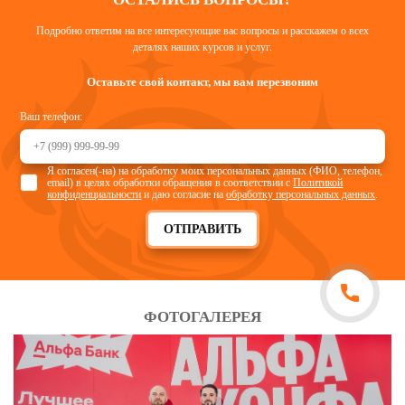
Подробно ответим на все интересующие вас вопросы и расскажем о всех
деталях наших курсов и услуг.
Оставьте свой контакт, мы вам перезвоним
Ваш телефон:
Я согласен(-на) на обработку моих персональных данных (ФИО, телефон,
email) в целях обработки обращения в соответствии с
Политикой
конфиденциальности
и даю согласие на
обработку персональных данных
.
ОТПРАВИТЬ
ФОТОГАЛЕРЕЯ