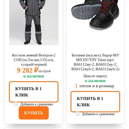
Костюм зимний Вектрон-2
Ботинки (иск.мех) Лидер-МУ
СОП (тк.Таслан,135) п/к,
МП ПУ/ТПУ Talan (арт:
т.серый/черный
ВА6112му-2, ВА6012му-2,
9 282 ₽
ВА6112муb-2, ВА6312муb-2)
10 920 ₽
в наличии
Цена по запросу
в наличии
оптом и в розницу
КУПИТЬ В 1
КЛИК
КУПИТЬ В 1
Добавить к сравнению
КЛИК
КУПИТЬ
Добавить к сравнению