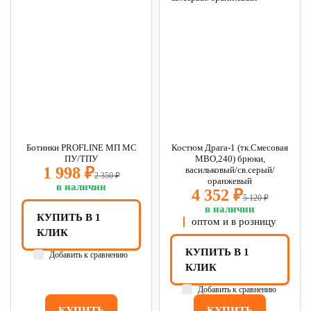
Ботинки PROFLINE МП МС
Костюм Драга-1 (тк.Смесовая
ПУ/ТПУ
МВО,240) брюки,
1 998 ₽
васильковый/св.серый/
2 350 ₽
оранжевый
в наличии
4 352 ₽
5 120 ₽
в наличии
КУПИТЬ В 1
оптом и в розницу
КЛИК
КУПИТЬ В 1
Добавить к сравнению
КЛИК
Добавить к сравнению
КУПИТЬ
КУПИТЬ