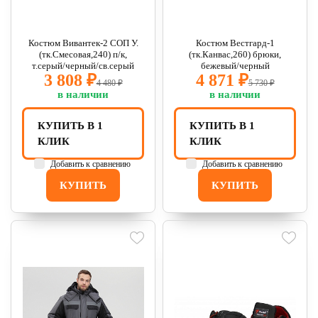
Костюм Вивантек-2 СОП У.
Костюм Вестгард-1
(тк.Смесовая,240) п/к,
(тк.Канвас,260) брюки,
т.серый/черный/св.серый
бежевый/черный
3 808 ₽
4 871 ₽
4 480 ₽
5 730 ₽
в наличии
в наличии
КУПИТЬ В 1
КУПИТЬ В 1
КЛИК
КЛИК
Добавить к сравнению
Добавить к сравнению
КУПИТЬ
КУПИТЬ