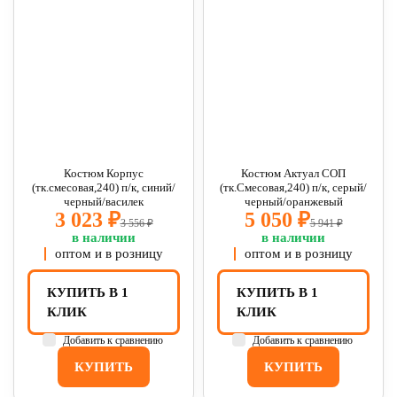
Костюм Корпус
Костюм Актуал СОП
(тк.смесовая,240) п/к, синий/
(тк.Смесовая,240) п/к, серый/
черный/василек
черный/оранжевый
3 023 ₽
5 050 ₽
3 556 ₽
5 941 ₽
в наличии
в наличии
оптом и в розницу
оптом и в розницу
КУПИТЬ В 1
КУПИТЬ В 1
КЛИК
КЛИК
Добавить к сравнению
Добавить к сравнению
КУПИТЬ
КУПИТЬ