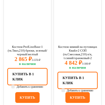
Костюм ProfLineBase-1
Костюм зимний на пуговицах
(тк.Твил,210) брюки, зеленый/
Квайл-2 СОП
черный/желтый
(тк.Смесовая,210) п/к,
2 865 ₽
т.синий/оранжевый-2
3 370 ₽
4 842 ₽
в наличии
5 380 ₽
в наличии
КУПИТЬ В 1
КУПИТЬ В 1
КЛИК
КЛИК
Добавить к сравнению
Добавить к сравнению
КУПИТЬ
КУПИТЬ