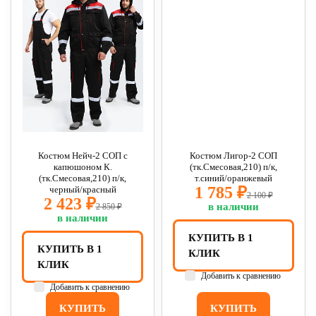
Костюм Нейч-2 СОП с
Костюм Лигор-2 СОП
капюшоном К.
(тк.Смесовая,210) п/к,
(тк.Смесовая,210) п/к,
т.синий/оранжевый
1 785 ₽
черный/красный
2 100 ₽
2 423 ₽
в наличии
2 850 ₽
в наличии
КУПИТЬ В 1
КУПИТЬ В 1
КЛИК
КЛИК
Добавить к сравнению
Добавить к сравнению
КУПИТЬ
КУПИТЬ