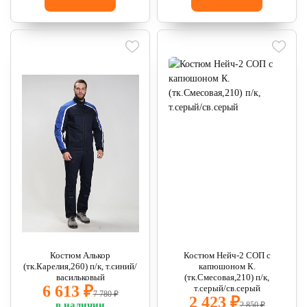
Костюм Алькор
Костюм Нейч-2 СОП с
(тк.Карелия,260) п/к, т.синий/
капюшоном К.
васильковый
(тк.Смесовая,210) п/к,
6 613 ₽
т.серый/св.серый
7 780 ₽
2 423 ₽
в наличии
2 850 ₽