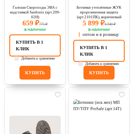
Галоши Скороходы ЭВА с
Ботинки утеплённые ЖУК
надставкой Sardonix (арт.209-
прорезиненная защита
02Н)
(арт.2101ПК), коричневый
659 ₽
5 899 ₽
775 ₽
6 940 ₽
в наличии
в наличии
оптом и в розницу
КУПИТЬ В 1
КУПИТЬ В 1
КЛИК
КЛИК
Добавить к сравнению
Добавить к сравнению
КУПИТЬ
КУПИТЬ