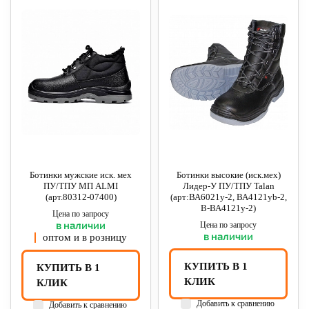
Ботинки мужские иск. мех
Ботинки высокие (иск.мех)
ПУ/ТПУ МП ALMI
Лидер-У ПУ/ТПУ Talan
(арт.80312-07400)
(арт:ВА6021у-2, ВА4121уb-2,
В-ВА4121у-2)
Цена по запросу
в наличии
Цена по запросу
в наличии
оптом и в розницу
КУПИТЬ В 1
КУПИТЬ В 1
КЛИК
КЛИК
Добавить к сравнению
Добавить к сравнению