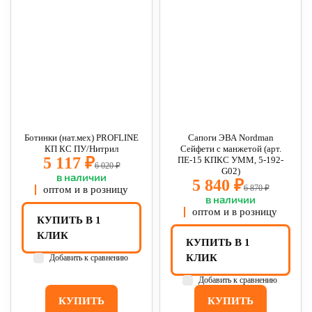
Ботинки (нат.мех) PROFLINE
Сапоги ЭВА Nordman
КП КС ПУ/Нитрил
Сейфети с манжетой (арт.
5 117 ₽
ПЕ-15 КПКС УММ, 5-192-
6 020 ₽
G02)
в наличии
5 840 ₽
6 870 ₽
оптом и в розницу
в наличии
оптом и в розницу
КУПИТЬ В 1
КЛИК
КУПИТЬ В 1
КЛИК
Добавить к сравнению
Добавить к сравнению
КУПИТЬ
КУПИТЬ