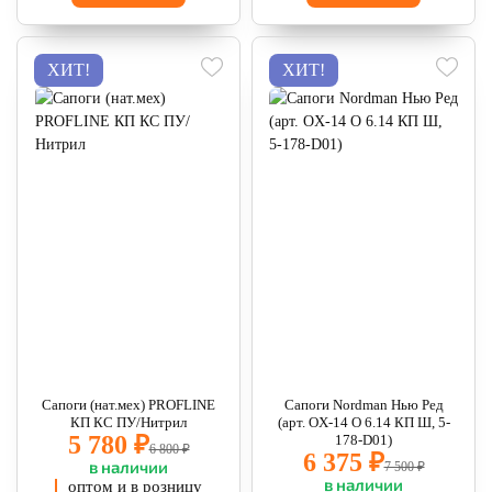
ХИТ!
ХИТ!
Сапоги (нат.мех) PROFLINE
Сапоги Nordman Нью Ред
КП КС ПУ/Нитрил
(арт. OX-14 O 6.14 КП Ш, 5-
5 780 ₽
178-D01)
6 800 ₽
6 375 ₽
в наличии
7 500 ₽
в наличии
оптом и в розницу