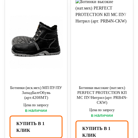
Ботинки (иск.мех) МП ПУ/ПУ
Ботинки высокие (нат.мех)
ЗападБалтОбувь
PERFECT PROTECTION КП
(арт.4208MT)
МС ПУ/Нитрил (арт. PRB4N-
CKW)
Цена по запросу
в наличии
Цена по запросу
в наличии
КУПИТЬ В 1
КУПИТЬ В 1
КЛИК
КЛИК