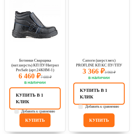
Ботинки Сварщика
Сапоги (шерст.мех)
(нат.шерсть) КП ПУ/Нитрил
PROFLINE КП КС ПУ/ТПУ
3 366 ₽
ProSafe (арт.24КНМ-1)
3 960 ₽
6 460 ₽
в наличии
7 600 ₽
в наличии
КУПИТЬ В 1
КУПИТЬ В 1
КЛИК
КЛИК
Добавить к сравнению
Добавить к сравнению
КУПИТЬ
КУПИТЬ