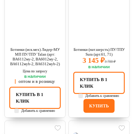
Ботинки (иск.мех) Лидер-МУ
Ботинки (нат.шерсть) ПУ/ТПУ
МП ПУ/ТПУ Talan (арт:
Sura (арт.61, 71)
3 145 ₽
ВА6112му-2, ВА6012му-2,
3 700 ₽
ВА6112муb-2, ВА6312муb-2)
в наличии
Цена по запросу
в наличии
КУПИТЬ В 1
оптом и в розницу
КЛИК
КУПИТЬ В 1
Добавить к сравнению
КЛИК
КУПИТЬ
Добавить к сравнению