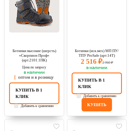
Ботинки высокие (шерсть)
Ботинки (иск.мех) МП ПУ/
«Скорпион Проф»
ТПУ ProSafe (арт.14Т)
2 516 ₽
(арт.2101.1ПК)
2 960 ₽
в наличии
Цена по запросу
в наличии
оптом и в розницу
КУПИТЬ В 1
КЛИК
КУПИТЬ В 1
Добавить к сравнению
КЛИК
КУПИТЬ
Добавить к сравнению