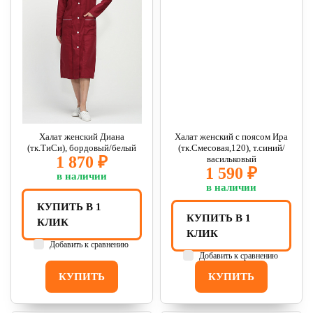
Халат женский Диана
Халат женский с поясом Ира
(тк.ТиСи), бордовый/белый
(тк.Смесовая,120), т.синий/
1 870 ₽
васильковый
1 590 ₽
в наличии
в наличии
КУПИТЬ В 1
КУПИТЬ В 1
КЛИК
КЛИК
Добавить к сравнению
Добавить к сравнению
КУПИТЬ
КУПИТЬ