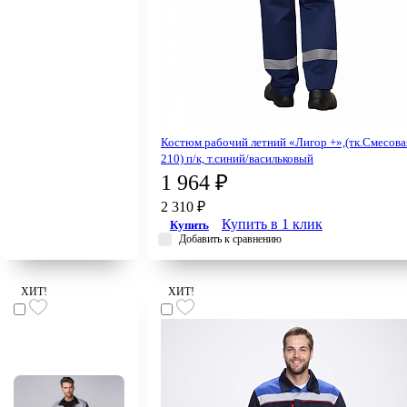
Костюм рабочий летний «Лигор +»,(тк.Смесова
210) п/к, т.синий/васильковый
1 964 ₽
2 310 ₽
Купить в 1 клик
Купить
Добавить к сравнению
ХИТ!
ХИТ!