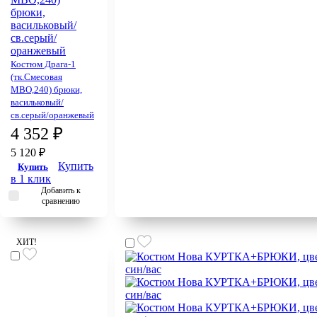
Костюм Драга-1
(тк.Смесовая
МВО,240) брюки,
васильковый/
св.серый/оранжевый
4 352 ₽
5 120 ₽
Купить
Купить
в 1 клик
Добавить к
сравнению
ХИТ!