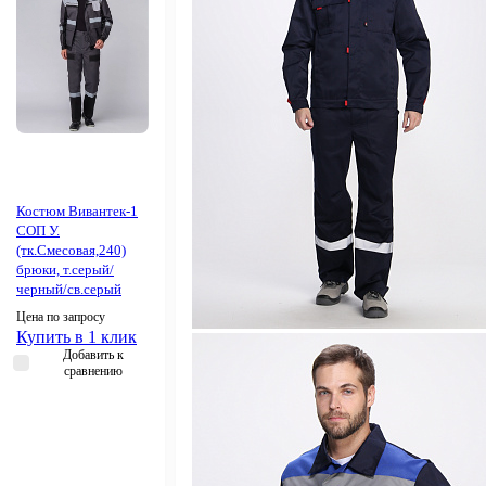
Костюм Вивантек-1
СОП У.
(тк.Смесовая,240)
брюки, т.серый/
черный/св.серый
Цена по запросу
Купить в 1 клик
Добавить к
сравнению