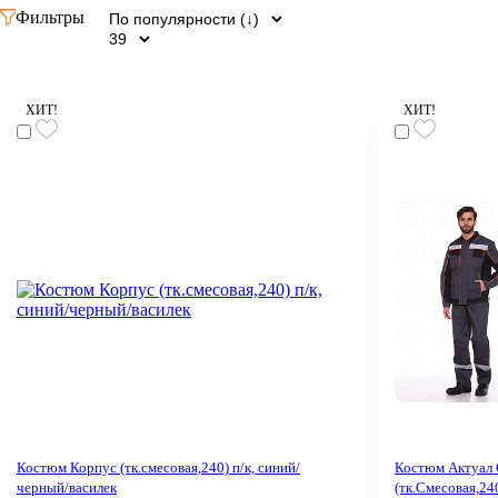
Фильтры
ХИТ!
ХИТ!
Костюм Корпус (тк.смесовая,240) п/к, синий/
Костюм Актуал
черный/василек
(тк.Смесовая,240