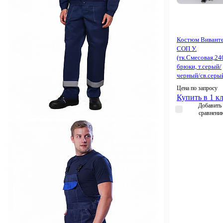
Костюм Виванте
СОП У.
(тк.Смесовая,24
брюки, т.серый/
черный/св.серы
Цена по запросу
Купить в 1 к
Добавить 
сравнени