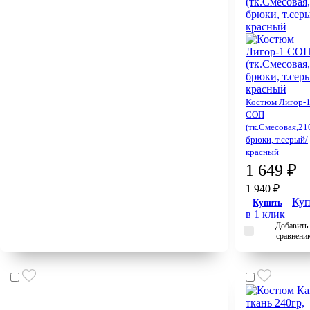
Костюм Лигор-
СОП
(тк.Смесовая,21
брюки, т.серый/
красный
1 649 ₽
1 940 ₽
Куп
Купить
в 1 клик
Добавить 
сравнени