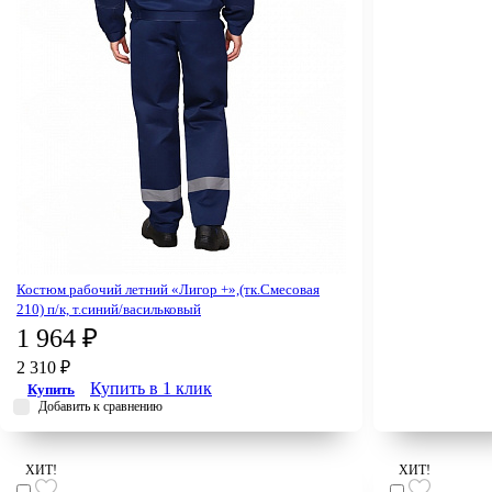
Костюм рабочий летний «Лигор +»,(тк.Смесовая
210) п/к, т.синий/васильковый
1 964 ₽
2 310 ₽
Купить в 1 клик
Купить
Добавить к сравнению
ХИТ!
ХИТ!