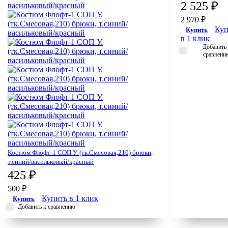
2 525 ₽
2 970 ₽
Куп
Купить
в 1 клик
Добавить 
сравнени
Костюм Флофт-1 СОП У. (тк.Смесовая,210) брюки,
т.синий/васильковый/красный
425 ₽
500 ₽
Купить в 1 клик
Купить
Добавить к сравнению