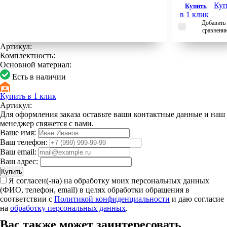
Куп
Купить
в 1 клик
Добавить 
сравнени
Артикул:
Комплектность:
Основной материал:
Есть в наличии
Купить в 1 клик
Артикул:
Для оформления заказа оставьте ваши контактные данные и наш
менеджер свяжется с вами.
Ваше имя:
Ваш телефон:
Ваш email:
Ваш адрес:
Купить
Я согласен(-на) на обработку моих персональных данных
(ФИО, телефон, email) в целях обработки обращения в
соответствии с
Политикой конфиденциальности
и даю согласие
на
обработку персональных данных
.
Вас также может заинтересовать