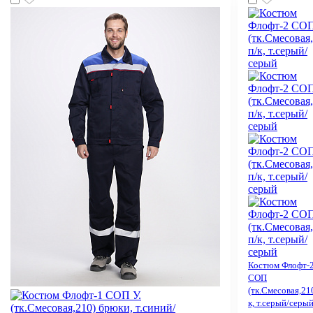
Костюм Флофт-
СОП
(тк.Смесовая,210
к, т.серый/серы