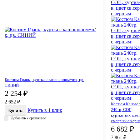
Костюм Грань , куртка с капюшоном+п/к, цв.
СИНИЙ
2 254 ₽
2 652 ₽
Костюм Канзас 
240гр, СОП,
Купить в 1 клик
Купить
куртка+п/к, цвет
Добавить к сравнению
св.серый с чер
6 682 ₽
7 861 ₽