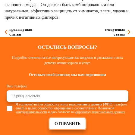
выполнена модель. Он должен быть комбинированным или
натуральным, эффективно защищать от химикатов, влаги, ударов и
прочих негативных факторов.
предыдущая
следующая
статья
статья
ОСТАЛИСЬ ВОПРОСЫ?
Подробно ответим на все интересующие вас вопросы и расскажем о всех
деталях наших курсов и услуг.
Оставьте свой контакт, мы вам перезвоним
Ваш телефон:
Я согласен(-на) на обработку моих персональных данных (ФИО, телефон,
email) в целях обработки обращения в соответствии с
Политикой
конфиденциальности
и даю согласие на
обработку персональных данных
.
ОТПРАВИТЬ