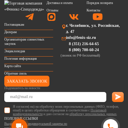
Доставка и оплата
Порядок возврата
Отзывы
Контакты
Поставщикам
г. Челябинск, ул. Российская,
д. 47
Дилерам
info@fenix-siz.ru
Организаторам совместных
закупок
8 (351) 216-64-65
8 (800) 700-60-24
Энциклопедия
(звонок по РФ бесплатный)
Полезная информация
Карта сайта
Обратная связь
ЗАКАЗАТЬ ЗВОНОК
Подпишитесь на новости
Я согласен(-на) на обработку моих персональных данных (ФИО, телефон,
email) в целях обработки обращения в соответствии с
Политикой
конфиденциальности
и даю согласие на
обработку персональных данных
.
ПОЛЕЗНЫЕ ССЫЛКИ
Выдача средств индивидуальной защиты по