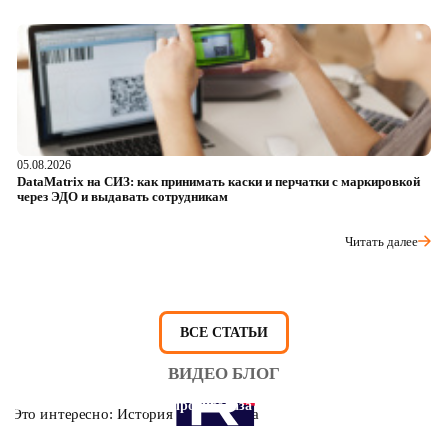
05.08.2026
04
DataMatrix на СИЗ: как принимать каски и перчатки с маркировкой
Ш
через ЭДО и выдавать сотрудникам
ра
Читать далее
ВСЕ СТАТЬИ
ВИДЕО БЛОГ
Это интересно: История противогаза