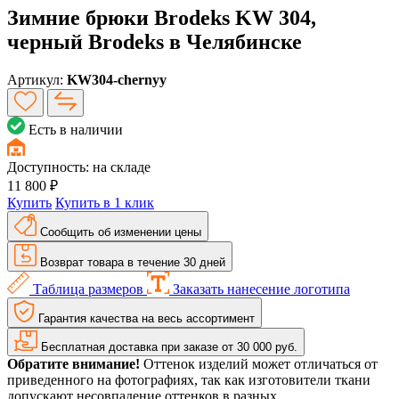
Зимние брюки Brodeks KW 304,
черный Brodeks в Челябинске
Артикул:
KW304-chernyy
Есть в наличии
Доступность:
на складе
11 800 ₽
Купить
Купить в 1 клик
Сообщить об изменении цены
Возврат товара в течение 30 дней
Таблица размеров
Заказать нанесение логотипа
Гарантия качества на весь ассортимент
Бесплатная доставка при заказе от 30 000 руб.
Обратите внимание!
Оттенок изделий может отличаться от
приведенного на фотографиях, так как изготовители ткани
допускают несовпадение оттенков в разных