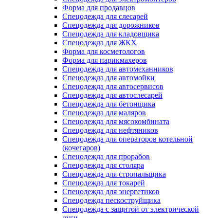
Форма для продавцов
Спецодежда для слесарей
Спецодежда для дорожников
Спецодежда для кладовщика
Спецодежда для ЖКХ
Форма для косметологов
Форма для парикмахеров
Спецодежда для автомеханников
Спецодежда для автомойки
Спецодежда для автосервисов
Спецодежда для автослесарей
Спецодежда для бетонщика
Спецодежда для маляров
Спецодежда для мясокомбината
Спецодежда для нефтяников
Спецодежда для операторов котельной
(кочегаров)
Спецодежда для прорабов
Спецодежда для столяра
Спецодежда для стропальщика
Спецодежда для токарей
Спецодежда для энергетиков
Спецодежда пескоструйщика
Спецодежда с защитой от электрической
дуги