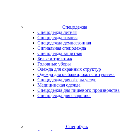
Спецодежда
Спецодежда летняя
Спецодежда зимняя
Спецодежда демисезонная
Сигнальная спецодежда
Спецодежда защитная
Белье и трикотаж
Головные уборы
Одежда для охранных структур
Одежда для рыбалки, охоты и туризма
Спецодежда для сферы услуг
Медицинская одежда
Спецодежда для пищевого производства
Спецодежда для сварщика
Спецобувь