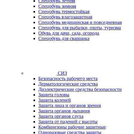
Спецобувь летняя
Спецобувь зимняя
Спецобувь термостойкая
Спецобувь влагозащитная
Спецобувь медицинская и повседневная
Спецобувь для рыбалки, охоты, туризма
Обувь для дачи, сада, огорода
Спецобувь для сварщика
СИЗ
Безопасность рабочего места
Дерматологические средства
Диэлектрические средства безопасности
Защита головы
Защита коленей
Защита лица и органов зрения
Защита органов дыхания
Защита органов слуха
Защита от падений с высоты
Комбинезоны рабочие защитные
Одноразовые средства защиты