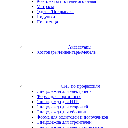
Комплекты постельного белья
Матрасы
Одеяла/Покрывала
Подушки
Полотенца
Аксессуары
Хозтовары/Инвентарь/Мебель
СИЗ по профессиям
Спецодежда для электриков
Форма для горничных
Спецодежда для ИТР
Спецодежда для сторожей
Спецодежда для уборщиц
Форма для водителей и погрузчиков
Спецодежда для строителей
Спецодежда для электромонтеров