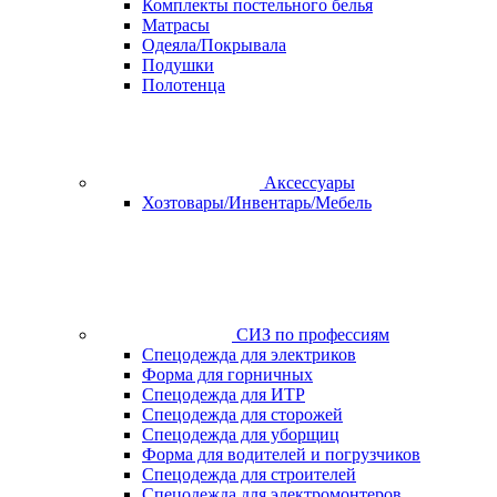
Комплекты постельного белья
Матрасы
Одеяла/Покрывала
Подушки
Полотенца
Аксессуары
Хозтовары/Инвентарь/Мебель
СИЗ по профессиям
Спецодежда для электриков
Форма для горничных
Спецодежда для ИТР
Спецодежда для сторожей
Спецодежда для уборщиц
Форма для водителей и погрузчиков
Спецодежда для строителей
Спецодежда для электромонтеров