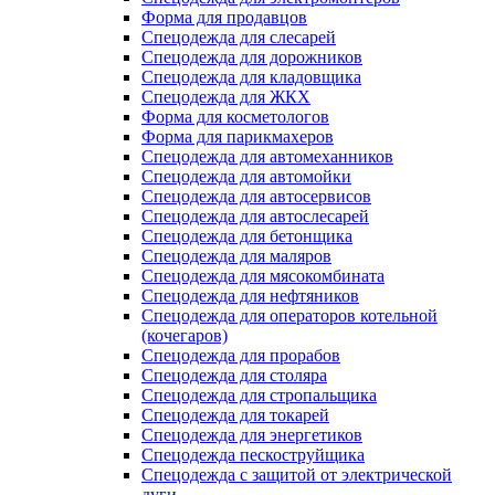
Форма для продавцов
Спецодежда для слесарей
Спецодежда для дорожников
Спецодежда для кладовщика
Спецодежда для ЖКХ
Форма для косметологов
Форма для парикмахеров
Спецодежда для автомеханников
Спецодежда для автомойки
Спецодежда для автосервисов
Спецодежда для автослесарей
Спецодежда для бетонщика
Спецодежда для маляров
Спецодежда для мясокомбината
Спецодежда для нефтяников
Спецодежда для операторов котельной
(кочегаров)
Спецодежда для прорабов
Спецодежда для столяра
Спецодежда для стропальщика
Спецодежда для токарей
Спецодежда для энергетиков
Спецодежда пескоструйщика
Спецодежда с защитой от электрической
дуги