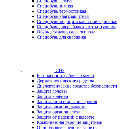
Спецобувь летняя
Спецобувь зимняя
Спецобувь термостойкая
Спецобувь влагозащитная
Спецобувь медицинская и повседневная
Спецобувь для рыбалки, охоты, туризма
Обувь для дачи, сада, огорода
Спецобувь для сварщика
СИЗ
Безопасность рабочего места
Дерматологические средства
Диэлектрические средства безопасности
Защита головы
Защита коленей
Защита лица и органов зрения
Защита органов дыхания
Защита органов слуха
Защита от падений с высоты
Комбинезоны рабочие защитные
Одноразовые средства защиты