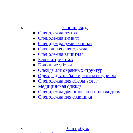
Спецодежда
Спецодежда летняя
Спецодежда зимняя
Спецодежда демисезонная
Сигнальная спецодежда
Спецодежда защитная
Белье и трикотаж
Головные уборы
Одежда для охранных структур
Одежда для рыбалки, охоты и туризма
Спецодежда для сферы услуг
Медицинская одежда
Спецодежда для пищевого производства
Спецодежда для сварщика
Спецобувь