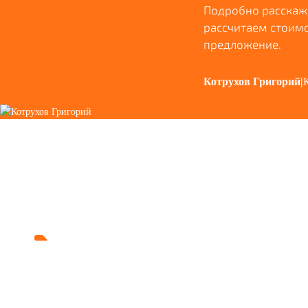
Подробно расскаже
рассчитаем стоим
предложение.
Котрухов Григорий
|