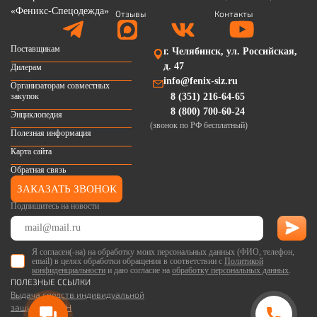
Отзывы
Контакты
Поставщикам
г. Челябинск, ул. Российская,
д. 47
Дилерам
info@fenix-siz.ru
Организаторам совместных
закупок
8 (351) 216-64-65
8 (800) 700-60-24
Энциклопедия
(звонок по РФ бесплатный)
Полезная информация
Карта сайта
Обратная связь
ЗАКАЗАТЬ ЗВОНОК
Подпишитесь на новости
Я согласен(-на) на обработку моих персональных данных (ФИО, телефон,
email) в целях обработки обращения в соответствии с
Политикой
конфиденциальности
и даю согласие на
обработку персональных данных
.
ПОЛЕЗНЫЕ ССЫЛКИ
Выдача средств индивидуальной
защиты по ЕТН