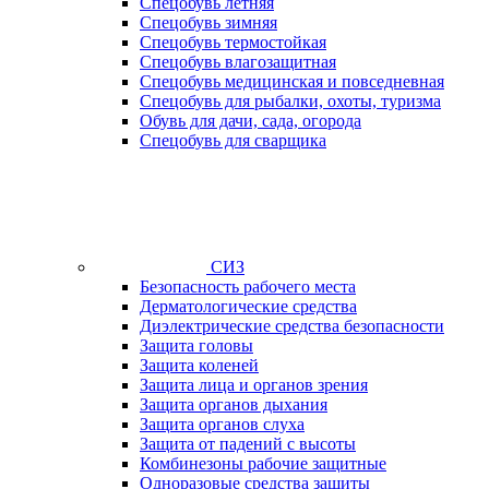
Спецобувь летняя
Спецобувь зимняя
Спецобувь термостойкая
Спецобувь влагозащитная
Спецобувь медицинская и повседневная
Спецобувь для рыбалки, охоты, туризма
Обувь для дачи, сада, огорода
Спецобувь для сварщика
СИЗ
Безопасность рабочего места
Дерматологические средства
Диэлектрические средства безопасности
Защита головы
Защита коленей
Защита лица и органов зрения
Защита органов дыхания
Защита органов слуха
Защита от падений с высоты
Комбинезоны рабочие защитные
Одноразовые средства защиты