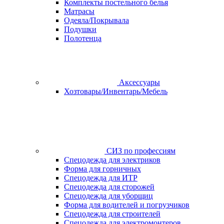
Комплекты постельного белья
Матрасы
Одеяла/Покрывала
Подушки
Полотенца
Аксессуары
Хозтовары/Инвентарь/Мебель
СИЗ по профессиям
Спецодежда для электриков
Форма для горничных
Спецодежда для ИТР
Спецодежда для сторожей
Спецодежда для уборщиц
Форма для водителей и погрузчиков
Спецодежда для строителей
Спецодежда для электромонтеров