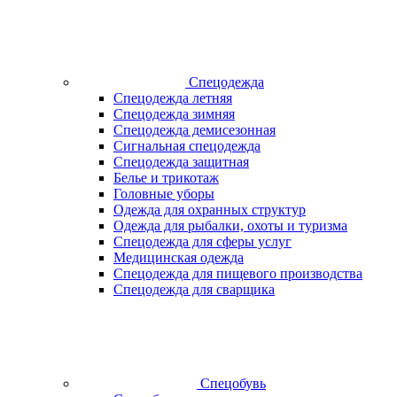
Спецодежда
Спецодежда летняя
Спецодежда зимняя
Спецодежда демисезонная
Сигнальная спецодежда
Спецодежда защитная
Белье и трикотаж
Головные уборы
Одежда для охранных структур
Одежда для рыбалки, охоты и туризма
Спецодежда для сферы услуг
Медицинская одежда
Спецодежда для пищевого производства
Спецодежда для сварщика
Спецобувь