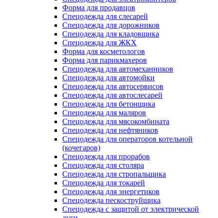
Форма для продавцов
Спецодежда для слесарей
Спецодежда для дорожников
Спецодежда для кладовщика
Спецодежда для ЖКХ
Форма для косметологов
Форма для парикмахеров
Спецодежда для автомеханников
Спецодежда для автомойки
Спецодежда для автосервисов
Спецодежда для автослесарей
Спецодежда для бетонщика
Спецодежда для маляров
Спецодежда для мясокомбината
Спецодежда для нефтяников
Спецодежда для операторов котельной
(кочегаров)
Спецодежда для прорабов
Спецодежда для столяра
Спецодежда для стропальщика
Спецодежда для токарей
Спецодежда для энергетиков
Спецодежда пескоструйщика
Спецодежда с защитой от электрической
дуги