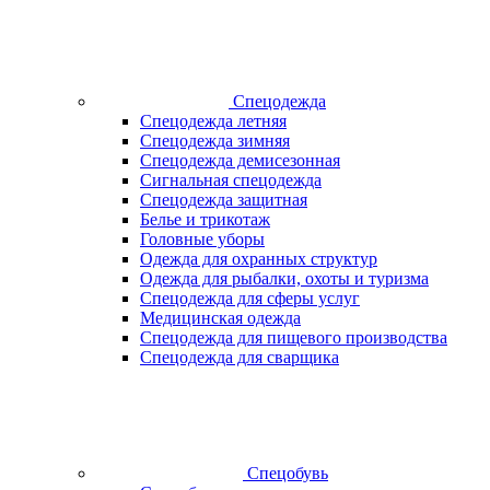
Спецодежда
Спецодежда летняя
Спецодежда зимняя
Спецодежда демисезонная
Сигнальная спецодежда
Спецодежда защитная
Белье и трикотаж
Головные уборы
Одежда для охранных структур
Одежда для рыбалки, охоты и туризма
Спецодежда для сферы услуг
Медицинская одежда
Спецодежда для пищевого производства
Спецодежда для сварщика
Спецобувь