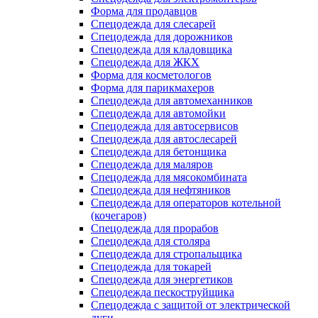
Форма для продавцов
Спецодежда для слесарей
Спецодежда для дорожников
Спецодежда для кладовщика
Спецодежда для ЖКХ
Форма для косметологов
Форма для парикмахеров
Спецодежда для автомеханников
Спецодежда для автомойки
Спецодежда для автосервисов
Спецодежда для автослесарей
Спецодежда для бетонщика
Спецодежда для маляров
Спецодежда для мясокомбината
Спецодежда для нефтяников
Спецодежда для операторов котельной
(кочегаров)
Спецодежда для прорабов
Спецодежда для столяра
Спецодежда для стропальщика
Спецодежда для токарей
Спецодежда для энергетиков
Спецодежда пескоструйщика
Спецодежда с защитой от электрической
дуги