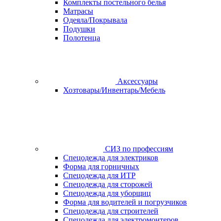
Комплекты постельного белья
Матрасы
Одеяла/Покрывала
Подушки
Полотенца
Аксессуары
Хозтовары/Инвентарь/Мебель
СИЗ по профессиям
Спецодежда для электриков
Форма для горничных
Спецодежда для ИТР
Спецодежда для сторожей
Спецодежда для уборщиц
Форма для водителей и погрузчиков
Спецодежда для строителей
Спецодежда для электромонтеров