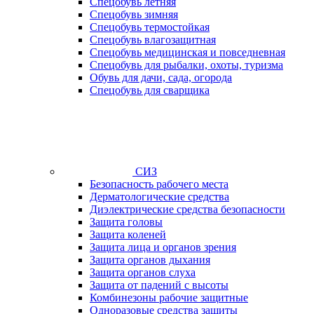
Спецобувь летняя
Спецобувь зимняя
Спецобувь термостойкая
Спецобувь влагозащитная
Спецобувь медицинская и повседневная
Спецобувь для рыбалки, охоты, туризма
Обувь для дачи, сада, огорода
Спецобувь для сварщика
СИЗ
Безопасность рабочего места
Дерматологические средства
Диэлектрические средства безопасности
Защита головы
Защита коленей
Защита лица и органов зрения
Защита органов дыхания
Защита органов слуха
Защита от падений с высоты
Комбинезоны рабочие защитные
Одноразовые средства защиты