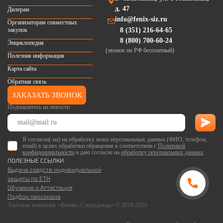
д. 47
Дилерам
info@fenix-siz.ru
Организаторам совместных
закупок
8 (351) 216-64-65
8 (800) 700-60-24
Энциклопедия
(звонок по РФ бесплатный)
Полезная информация
Карта сайта
Обратная связь
ЗАКАЗАТЬ ЗВОНОК
Подпишитесь на новости
Я согласен(-на) на обработку моих персональных данных (ФИО, телефон,
email) в целях обработки обращения в соответствии с
Политикой
конфиденциальности
и даю согласие на
обработку персональных данных
.
ПОЛЕЗНЫЕ ССЫЛКИ
Выдача средств индивидуальной
защиты по ЕТН
Обучение и Аттестация
Подбор персонала
Торговая компания «Феникс-Спецодежда» © 2016-2026