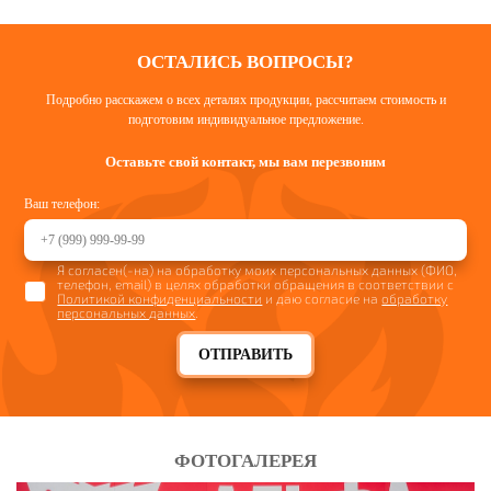
ОСТАЛИСЬ ВОПРОСЫ?
Подробно расскажем о всех деталях продукции, рассчитаем стоимость и
подготовим индивидуальное предложение.
Оставьте свой контакт, мы вам перезвоним
Ваш телефон:
Я согласен(-на) на обработку моих персональных данных (ФИО,
телефон, email) в целях обработки обращения в соответствии с
Политикой конфиденциальности
и даю согласие на
обработку
персональных данных
.
ОТПРАВИТЬ
ФОТОГАЛЕРЕЯ