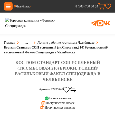
Челябинск
8 (800) 700-60-24
Главная
…
Летние рабочие костюмы в Челябинске
Костюм Стандарт СОП усиленный (тк.Смесовая,210) брюки, т.синий/
васильковый Факел Спецодежда в Челябинске
КОСТЮМ СТАНДАРТ СОП УСИЛЕННЫЙ
(ТК.СМЕСОВАЯ,210) БРЮКИ, Т.СИНИЙ/
ВАСИЛЬКОВЫЙ ФАКЕЛ СПЕЦОДЕЖДА В
ЧЕЛЯБИНСКЕ
Артикул:
87475740
Есть в наличии
Доступность:
на складе
Доступность:
в магазине