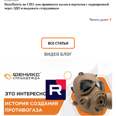
DataMatrix на СИЗ: как принимать каски и перчатки с маркировкой
Ш
через ЭДО и выдавать сотрудникам
ра
Читать далее
ВСЕ СТАТЬИ
ВИДЕО БЛОГ